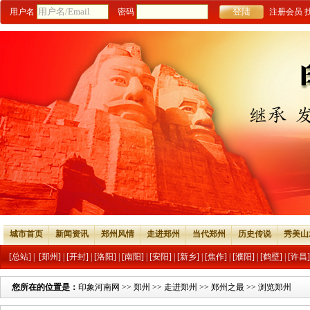
用户名
密码
注册会员
城市首页
新闻资讯
郑州风情
走进郑州
当代郑州
历史传说
秀美山
[总站]
|
[郑州]
|
[开封]
|
[洛阳]
|
[南阳]
|
[安阳]
|
[新乡]
|
[焦作]
|
[濮阳]
|
[鹤壁]
|
[许昌]
您所在的位置是：
印象河南网
>>
郑州
>>
走进郑州
>>
郑州之最
>> 浏览郑州