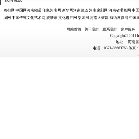
商都网
中国网河南频道
印象河南网
新华网河南频道
河南豫剧网
河南省书画网
中
游网
中国传统文化艺术网
族谱录
文化遗产网
梨园网
河洛大鼓网
剪纸皮影网
中国
网站首页
关于我们
联系我们
客户服务
Copyright© 2011 hn
地址： 河南省郑
电话：0371-86663763 传真：0