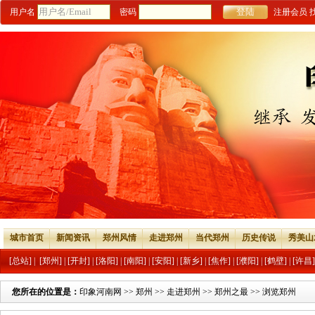
用户名
密码
注册会员
城市首页
新闻资讯
郑州风情
走进郑州
当代郑州
历史传说
秀美山
[总站]
|
[郑州]
|
[开封]
|
[洛阳]
|
[南阳]
|
[安阳]
|
[新乡]
|
[焦作]
|
[濮阳]
|
[鹤壁]
|
[许昌]
您所在的位置是：
印象河南网
>>
郑州
>>
走进郑州
>>
郑州之最
>> 浏览郑州