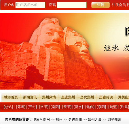
用户名
密码
注册会员
城市首页
新闻资讯
郑州风情
走进郑州
当代郑州
历史传说
秀美山
[总站]
|
[郑州]
|
[开封]
|
[洛阳]
|
[南阳]
|
[安阳]
|
[新乡]
|
[焦作]
|
[濮阳]
|
[鹤壁]
|
[许昌]
您所在的位置是：
印象河南网
>>
郑州
>>
走进郑州
>>
郑州之最
>> 浏览郑州