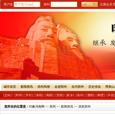
用户名
密码
注册会员
城市首页
新闻资讯
郑州风情
走进郑州
当代郑州
历史传说
秀美山
[总站]
|
[郑州]
|
[开封]
|
[洛阳]
|
[南阳]
|
[安阳]
|
[新乡]
|
[焦作]
|
[濮阳]
|
[鹤壁]
|
[许昌]
您所在的位置是：
印象河南网
>>
郑州
>>
新闻资讯
>> 浏览郑州