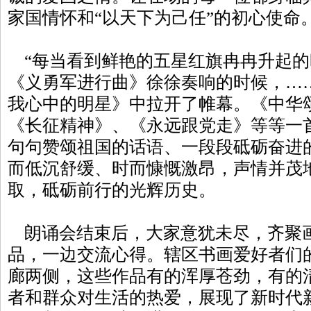
家国情怀和“以天下为己任”的初心使命
“每当看到鲜艳的五星红旗冉冉升起的
《义勇军进行曲》徐徐奏响的时候，…
我心中的明星》中拉开了帷幕。《中华
《长征精神》、《永远跟党走》等等一
句句赞颂祖国的话语、一段段砥砺奋进
而低沉舒缓、时而慷慨激昂，声情并茂
取，砥砺前行的光辉历史。
朗诵会结束后，大家意犹未尽，齐聚
品，一边交流心得。辖区书画爱好者们的
廊两侧，这些作品有的浑厚苍劲，有的
者和群众对生活的热爱，展现了新时代