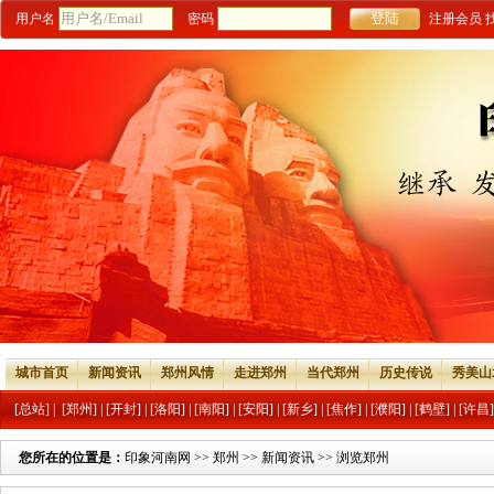
用户名
密码
注册会员
城市首页
新闻资讯
郑州风情
走进郑州
当代郑州
历史传说
秀美山
[总站]
|
[郑州]
|
[开封]
|
[洛阳]
|
[南阳]
|
[安阳]
|
[新乡]
|
[焦作]
|
[濮阳]
|
[鹤壁]
|
[许昌]
您所在的位置是：
印象河南网
>>
郑州
>>
新闻资讯
>> 浏览郑州