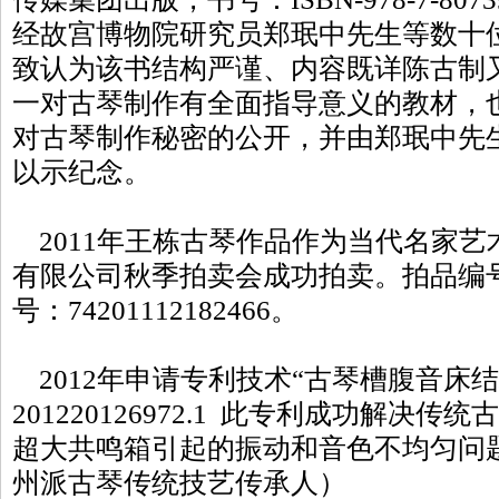
经故宫博物院研究员郑珉中先生等数十
致认为该书结构严谨、内容既详陈古制
一对古琴制作有全面指导意义的教材，
对古琴制作秘密的公开，并由郑珉中先
以示纪念。
2011年王栋古琴作品作为当代名家艺
有限公司秋季拍卖会成功拍卖。拍品编号：
号：74201112182466。
2012年申请专利技术“古琴槽腹音床结
201220126972.1 此专利成功解决
超大共鸣箱引起的振动和音色不均匀问
州派古琴传统技艺传承人）