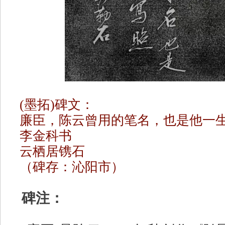
(墨拓)碑文：
廉臣，陈云曾用的笔名，也是他一生
李金科书
云栖居镌石
（碑存：沁阳市）
碑注：