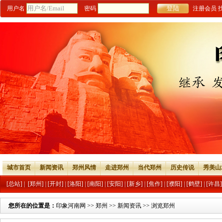
用户名
密码
注册会员
城市首页
新闻资讯
郑州风情
走进郑州
当代郑州
历史传说
秀美山
[总站]
|
[郑州]
|
[开封]
|
[洛阳]
|
[南阳]
|
[安阳]
|
[新乡]
|
[焦作]
|
[濮阳]
|
[鹤壁]
|
[许昌]
您所在的位置是：
印象河南网
>>
郑州
>>
新闻资讯
>> 浏览郑州