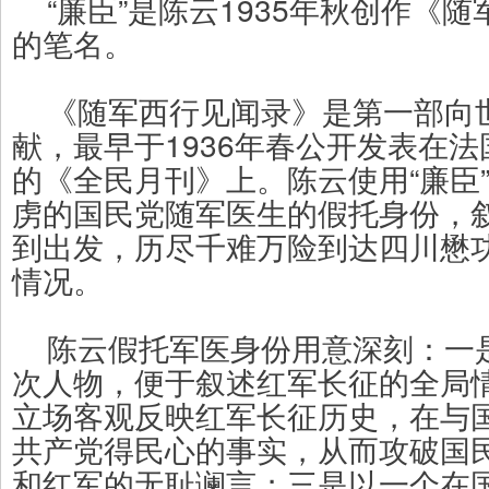
“廉臣”是陈云1935年秋创作《
的笔名。
《随军西行见闻录》是第一部向
献，最早于1936年春公开发表在
的《全民月刊》上。陈云使用“廉臣
虏的国民党随军医生的假托身份，
到出发，历尽千难万险到达四川懋
情况。
陈云假托军医身份用意深刻：一
次人物，便于叙述红军长征的全局
立场客观反映红军长征历史，在与
共产党得民心的事实，从而攻破国
和红军的无耻谰言；三是以一个在