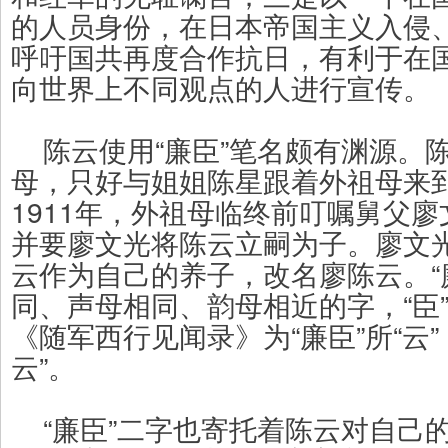
的人员身份，在日本帝国主义入侵
呼吁国共再度合作抗日，有利于在
向世界上不同观点的人进行宣传。
陈云使用“廉臣”笔名颇有渊源。
母，只好与姐姐陈星跟着外祖母来
1911年，外祖母临终前叮嘱舅父
并要廖文光将陈云立嗣为子。廖文
云作为自己的养子，改名廖陈云。“廉
同、声母相同、韵母相近的字，“臣”
《随军西行见闻录》为“廉臣”所“云
云”。
“廉臣”二字也寄托着陈云对自己