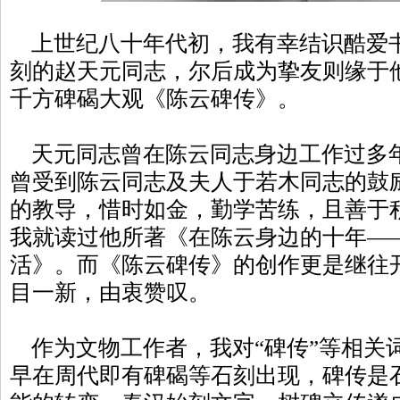
上世纪八十年代初，我有幸结识酷爱
刻的赵天元同志，尔后成为挚友则缘于
千方碑碣大观《陈云碑传》。
天元同志曾在陈云同志身边工作过多
曾受到陈云同志及夫人于若木同志的鼓
的教导，惜时如金，勤学苦练，且善于
我就读过他所著《在陈云身边的十年—
活》。而《陈云碑传》的创作更是继往
目一新，由衷赞叹。
作为文物工作者，我对“碑传”等相关
早在周代即有碑碣等石刻出现，碑传是