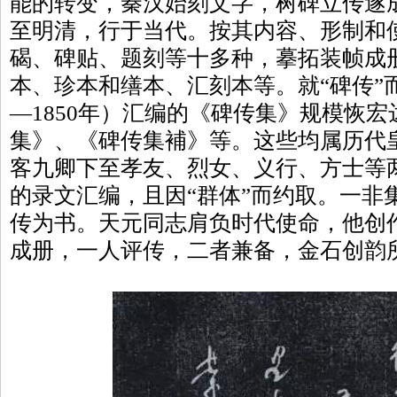
能的转变，秦汉始刻文字，树碑立传遂
至明清，行于当代。按其内容、形制和
碣、碑贴、题刻等十多种，摹拓装帧成
本、珍本和缮本、汇刻本等。就“碑传”而
—1850年）汇编的《碑传集》规模恢宏
集》、《碑传集補》等。这些均属历代
客九卿下至孝友、烈女、义行、方士等
的录文汇编，且因“群体”而约取。一非
传为书。天元同志肩负时代使命，他创
成册，一人评传，二者兼备，金石创韵