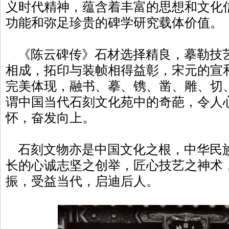
义时代精神，蕴含着丰富的思想和文化
功能和弥足珍贵的碑学研究载体价值。
《陈云碑传》石材选择精良，摹勒技
相成，拓印与装帧相得益彰，宋元的宣
完美体现，融书、摹、镌、凿、雕、切
谓中国当代石刻文化苑中的奇葩，令人
怀，奋发向上。
石刻文物亦是中国文化之根，中华民
长的心诚志坚之创举，匠心技艺之神术
振，受益当代，启迪后人。