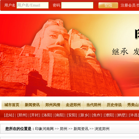
用户名
密码
注册会员
城市首页
新闻资讯
郑州风情
走进郑州
当代郑州
历史传说
秀美山
[总站]
|
[郑州]
|
[开封]
|
[洛阳]
|
[南阳]
|
[安阳]
|
[新乡]
|
[焦作]
|
[濮阳]
|
[鹤壁]
|
[许昌]
您所在的位置是：
印象河南网
>>
郑州
>>
新闻资讯
>> 浏览郑州