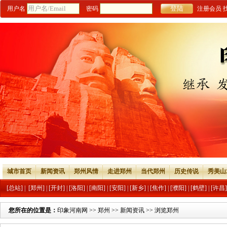
用户名
密码
注册会员
城市首页
新闻资讯
郑州风情
走进郑州
当代郑州
历史传说
秀美山
[总站]
|
[郑州]
|
[开封]
|
[洛阳]
|
[南阳]
|
[安阳]
|
[新乡]
|
[焦作]
|
[濮阳]
|
[鹤壁]
|
[许昌]
您所在的位置是：
印象河南网
>>
郑州
>>
新闻资讯
>> 浏览郑州