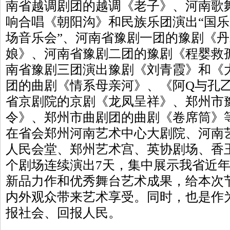
南省越调剧团的越调《老子》、河南歌
响合唱《朝阳沟》和民族乐团演出“国
场音乐会”、河南省豫剧一团的豫剧《
娘》、河南省豫剧二团的豫剧《程婴救
南省豫剧三团演出豫剧《刘青霞》和《
团的曲剧《情系母亲河》、《阿Q与孔
省京剧院的京剧《龙凤呈祥》、郑州市
令》、郑州市曲剧团的曲剧《卷席筒》等
在省会郑州河南艺术中心大剧院、河南
人民会堂、郑州艺术宫、英协剧场、香
个剧场连续演出7天，集中展示我省近
新品力作和优秀舞台艺术成果，给本次
内外观众带来艺术享受。同时，也是作
报社会、回报人民。