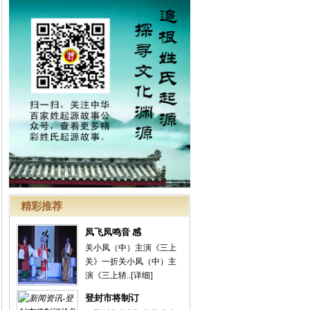
精彩推荐
凤飞凤鸣音 感
关小凤（中）主演《三上
关》一折关小凤（中）主
演《三上轿..
[详细]
登封市将制订