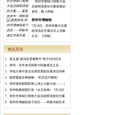
登封市将制订抢救大金
店镇明清老街方案落寞的
老街，期..
[详细]
郑州市博物馆
7月18日，郑州华夏古乐团
的演员在开幕仪式上演奏
古乐。..
[详细]
热点关注
1、
第五届“黄河富景葡萄节”将于8月8日开
2、
郑州：百年老宅郭家大院被保住之后……
3、
拜祖大典中原文化周优秀剧目展演活动将
4、
新郑重新诠释根雕：“朽木也可雕也”
5、
郑州英协剧院即将上演少儿版大戏——《
6、
郑州歌舞剧院打造《水月洛神》 7月24日
7、
登封市将制订抢救大金店镇明清老街方案
8、
郑州市博物馆君子四艺——琴棋书画艺术