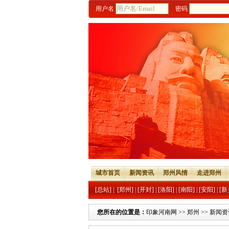
用户名
密码
城市首页
新闻资讯
郑州风情
走进郑州
[总站]
|
[郑州]
|
[开封]
|
[洛阳]
|
[南阳]
|
[安阳]
|
[新
您所在的位置是：
印象河南网
>>
郑州
>>
新闻资