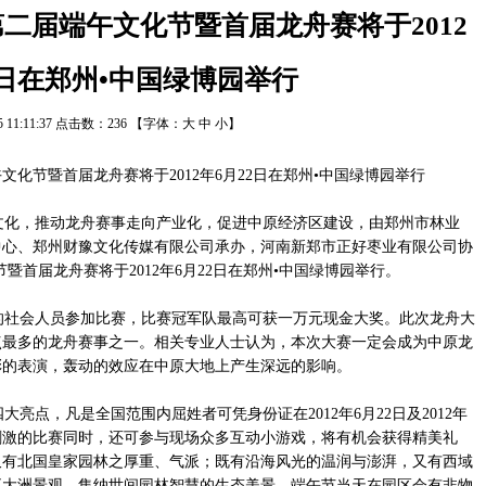
二届端午文化节暨首届龙舟赛将于2012
2日在郑州•中国绿博园举行
15 11:11:37 点击数：
236
【字体：
大
中
小
】
化，推动龙舟赛事走向产业化，促进中原经济区建设，由郑州市林业
中心、郑州财豫文化传媒有限公司承办，河南新郑市正好枣业有限公司协
暨首届龙舟赛将于2012年6月22日在郑州•中国绿博园举行。
社会人员参加比赛，比赛冠军队最高可获一万元现金大奖。此次龙舟大
点最多的龙舟赛事之一。相关专业人士认为，本次大赛一定会成为中原龙
彩的表演，轰动的效应在中原大地上产生深远的影响。
点，凡是全国范围内屈姓者可凭身份证在2012年6月22日及2012年
刺激的比赛同时，还可参与现场众多互动小游戏，将有机会获得精美礼
又有北国皇家园林之厚重、气派；既有沿海风光的温润与澎湃，又有西域
五大洲景观，集纳世间园林智慧的生态美景。端午节当天在园区会有非物