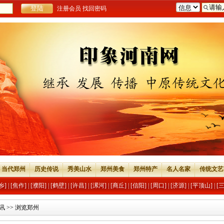
注册会员
找回密码
当代郑州
历史传说
秀美山水
郑州美食
郑州特产
名人名家
传统文艺
乡]
|
[焦作]
|
[濮阳]
|
[鹤壁]
|
[许昌]
|
[漯河]
|
[商丘]
|
[信阳]
|
[周口]
|
[济源]
|
[平顶山]
|
[
讯
>> 浏览郑州