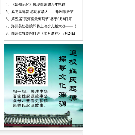
4、
《郑州记忆》展现郑州10万年轨迹
5、
凤飞凤鸣音 感动在场人——豫剧陈派第
6、
第五届“黄河富景葡萄节”将于8月8日开
7、
郑州英协剧院即将上演少儿版大戏——《
8、
郑州歌舞剧院打造《水月洛神》 7月24日