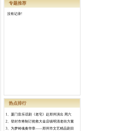
专题推荐
没有记录!
热点排行
1、
厦门音乐话剧《老宅》赴郑州演出 周六
2、
登封市将制订抢救大金店镇明清老街方案
3、
为梦铸魂奏华章——郑州市文艺精品剧目