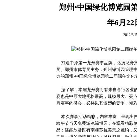
郑州•中国绿化博览园第
年6月2
2012/6/
打造中原第一龙舟赛事品牌，弘扬龙舟文
局、郑州市体育局主办，郑州绿博园管理
办的郑州•中国绿化博览园第二届端午文化节
据了解，本届龙舟赛将有来自各行各业的
赛也是中原大地规格最高，规模最大、亮
舟赛事的盛会，必将以其激烈的竞争，精
本次赛事活动精彩，内容丰富，呈现出四大亮
端午节当天免费游览绿博园；在观看精彩
品；还能欣赏既有南疆苏杭美景之婉约，
高原大漠的豪情与洒脱；风格迥异，融入