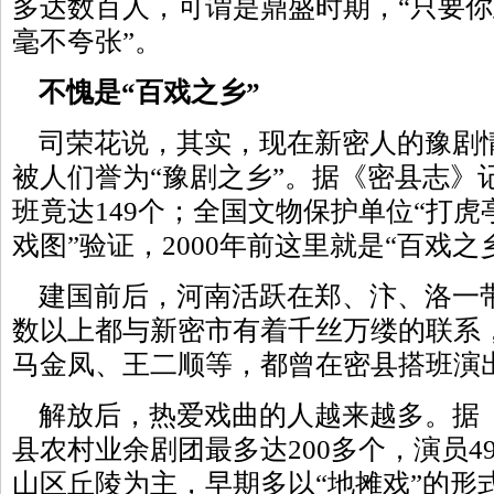
多达数百人，可谓是鼎盛时期，“只要
毫不夸张”。
不愧是“百戏之乡”
司荣花说，其实，现在新密人的豫剧
被人们誉为“豫剧之乡”。据《密县志》
班竟达149个；全国文物保护单位“打虎
戏图”验证，2000年前这里就是“百戏之
建国前后，河南活跃在郑、汴、洛一
数以上都与新密市有着千丝万缕的联系
马金凤、王二顺等，都曾在密县搭班演
解放后，热爱戏曲的人越来越多。据
县农村业余剧团最多达200多个，演员4
山区丘陵为主，早期多以“地摊戏”的形