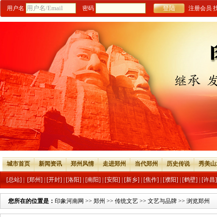
用户名
密码
注册会员
城市首页
新闻资讯
郑州风情
走进郑州
当代郑州
历史传说
秀美山
[总站]
|
[郑州]
|
[开封]
|
[洛阳]
|
[南阳]
|
[安阳]
|
[新乡]
|
[焦作]
|
[濮阳]
|
[鹤壁]
|
[许昌]
您所在的位置是：
印象河南网
>>
郑州
>>
传统文艺
>>
文艺与品牌
>> 浏览郑州