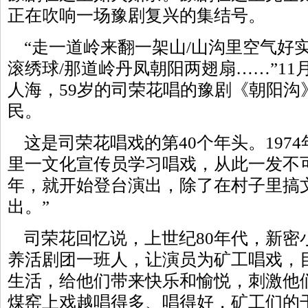
正在吹响一场豫剧复兴的集结号。
“走一道岭来翻一架山/山沟里空气好实
滚绣球/那道岭丹凤朝阳两翅扇……”11
人海，59岁的司荣花唱的豫剧《朝阳沟
民。
这是司荣花唱戏的第40个年头。1974
里一文化宣传员学习唱戏，从此一发不
年，就开始登台演出，除了在村子里搞
出。”
司荣花回忆说，上世纪80年代，新密
养活剧团一班人，让演员为矿工唱戏，
生活，给他们带来快乐和愉悦，刺激他
煤窑上戏越唱得多、唱得好，矿工们的