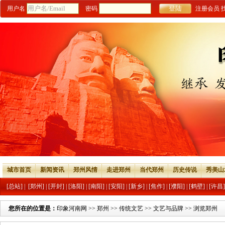
用户名
密码
注册会员
城市首页
新闻资讯
郑州风情
走进郑州
当代郑州
历史传说
秀美山
[总站]
|
[郑州]
|
[开封]
|
[洛阳]
|
[南阳]
|
[安阳]
|
[新乡]
|
[焦作]
|
[濮阳]
|
[鹤壁]
|
[许昌]
您所在的位置是：
印象河南网
>>
郑州
>>
传统文艺
>>
文艺与品牌
>> 浏览郑州