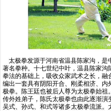
太极拳发源于河南省温县陈家沟，是
著名拳种。十七世纪中叶，温县陈家沟
拳法的基础上，吸收众家武术之长，融
编出一套具有阴阳开合、刚柔相济、内
极拳。陈王廷也被后人尊为太极拳始祖
传外姓弟子，陈氏太极拳也由此逐渐演
吴式、孙式、和式等诸多太极拳流派。