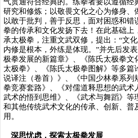
气贯通符合经典的。练拳者要以遵循经
研究和修炼；以敬畏文化之心为修身、
以敢于批判，善于反思，面对困惑和错
拳的传承和文化发扬下去！在此基础上
承太极拳，注重文武双修，提出：“文
内修是根本，外练是体现。”并先后发
极拳发展的新篇章》、《陈氏太极拳文
太极拳》、《陈氏太极拳图解》等多篇
说译注（卷首）》、《中国少林拳系列
拳竞赛套路》、《对儒道释思想的武术
武术的悟到思维》、《武术与舞蹈》等
和其他传统武术文化的传承、创新、普
用。
深思忧虑，探索太极拳发展