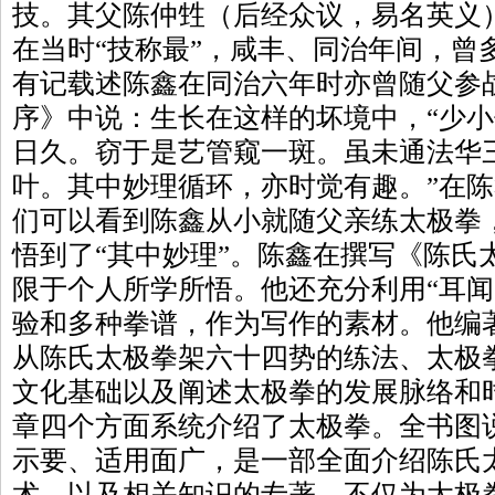
技。其父陈仲甡（后经众议，易名英义
在当时“技称最”，咸丰、同治年间，曾
有记载述陈鑫在同治六年时亦曾随父参
序》中说：生长在这样的坏境中，“少
日久。窃于是艺管窥一斑。虽未通法华
叶。其中妙理循环，亦时觉有趣。”在
们可以看到陈鑫从小就随父亲练太极拳
悟到了“其中妙理”。陈鑫在撰写《陈氏
限于个人所学所悟。他还充分利用“耳闻
验和多种拳谱，作为写作的素材。他编
从陈氏太极拳架六十四势的练法、太极
文化基础以及阐述太极拳的发展脉络和
章四个方面系统介绍了太极拳。全书图
示要、适用面广，是一部全面介绍陈氏
术，以及相关知识的专著。不仅为太极