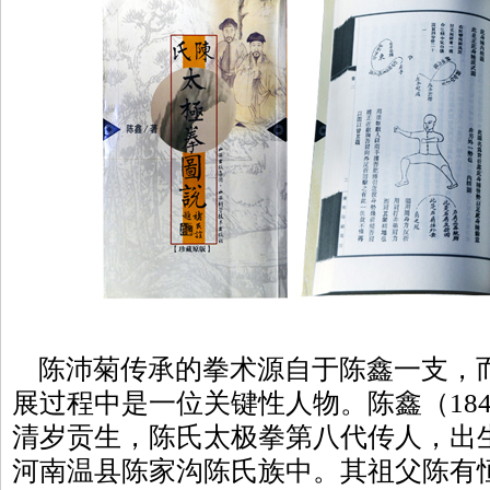
陈沛菊传承的拳术源自于陈鑫一支，
展过程中是一位关键性人物。陈鑫（184
清岁贡生，陈氏太极拳第八代传人，出
河南温县陈家沟陈氏族中。其祖父陈有