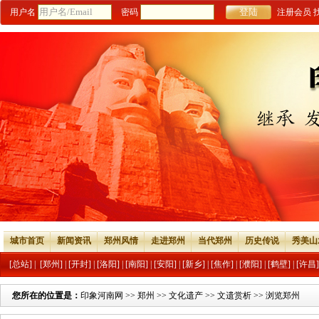
用户名
密码
注册会员
城市首页
新闻资讯
郑州风情
走进郑州
当代郑州
历史传说
秀美山
[总站]
|
[郑州]
|
[开封]
|
[洛阳]
|
[南阳]
|
[安阳]
|
[新乡]
|
[焦作]
|
[濮阳]
|
[鹤壁]
|
[许昌]
您所在的位置是：
印象河南网
>>
郑州
>>
文化遗产
>>
文遗赏析
>> 浏览郑州