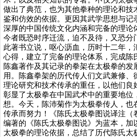
做出了典范，也为其他拳种的理论和技
鉴和仿效的依据。更因其武学思想与记
深厚的中国传统文化内涵和完备的理论
今者既恐时序迁流，迫不及待，又恐分
此著书立说，呕心沥血，历时十二年，
心得，建立了完备的理论体系，完成陈
陈鑫著作及其记录的拳架在太极拳的发
用。陈鑫拳架的历代传人们文武兼修、
理论研究和技术传承的重任，以他们良
彰显了太极拳在中国武术中的重要地位
想。今天，陈沛菊作为太极拳传人，也
传承而努力！《陈氏太极拳图说译注（
编著的《陈氏太极拳图说》为蓝本，加
太极拳的理论依据，总结了历代陈氏太