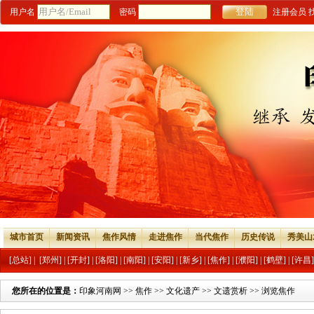
用户名
密码
注册会员
城市首页
新闻资讯
焦作风情
走进焦作
当代焦作
历史传说
秀美山
[总站]
|
[郑州]
|
[开封]
|
[洛阳]
|
[南阳]
|
[安阳]
|
[新乡]
|
[焦作]
|
[濮阳]
|
[鹤壁]
|
[许昌]
您所在的位置是：
印象河南网
>>
焦作
>>
文化遗产
>>
文遗赏析
>> 浏览焦作