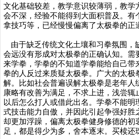
文化基础较差，教学意识较薄弱，教学
会不深，经验不能得到大面积普及。有
拿技巧等，已经慢慢偏离了太极拳的正
由于缺乏传统文化土壤和习拳氛围，
会远没有形成对太极拳的正确认知。需
来学拳，学拳的不知道学拳能给自己带
拳的人反过来质疑太极拳。广大的太极
解。比如社会普遍误解太极拳是老年人
康略有改善为满足，不求上进，浅尝辄
以后怎么打人或借此出名。学拳不能明
式技击能力自傲，并因此引起争强好胜
却更加浮躁，偏离太极拳健身修德的初
足，都是得少为多，舍本逐末。买椟还