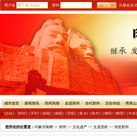
用户名
密码
注册会员
城市首页
新闻资讯
郑州风情
走进郑州
当代郑州
历史传说
秀美山
[总站]
|
[郑州]
|
[开封]
|
[洛阳]
|
[南阳]
|
[安阳]
|
[新乡]
|
[焦作]
|
[濮阳]
|
[鹤壁]
|
[许昌]
您所在的位置是：
印象河南网
>>
郑州
>>
文化遗产
>>
文遗赏析
>> 浏览郑州