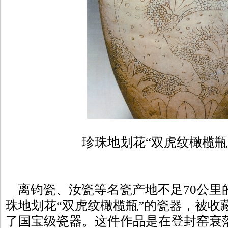
珍珠地划花“双虎纹橄榄瓶
离钧瓷、汝瓷等名瓷产地不足70公里
珠地划花“双虎纹橄榄瓶”的瓷器，被收
了国宝级瓷器。这件作品是在登封窑衰落