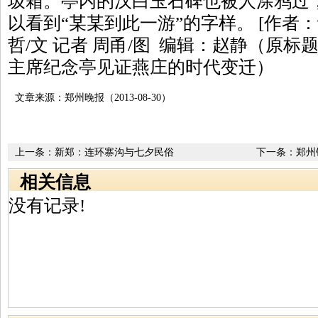
圾箱。亭内的汉白玉石碑也被人涂鸦过
以看到“某某到此一游”的字样。 [作者：
哲/文 记者 周甬/图 编辑：赵静（原标
主席纪念亭见证燕庄的时代变迁）
文章来源：郑州晚报（2013-08-30）
上一条：
新郑：连环寨沟与七夕民俗
下一条：
郑州
其"前世今生"
相关信息
没有记录!