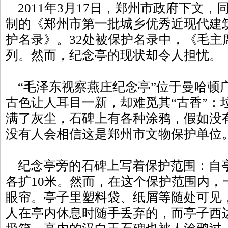
2011年3月17日，郑州市政府下文，
制的《郑州市第一批城乡优秀近现代建
护名录》。32处被保护名录中，《毛主
列。然而，纪念亭的现状却令人担忧。
“毛泽东视察燕庄纪念亭”位于曼哈顿
古色让人耳目一新，却难觅其“古香”：
满了灰尘，石碑上有各种涂鸦，假如没
没有人会相信这是郑州市文物保护单位
纪念亭旁的石碑上写着保护范围：自亭
各扩10米。然而，在这个保护范围内，
眼帘。亭子里塑料袋、纸屑等随处可见
人在亭内休息时随手丢弃的，而亭子西边