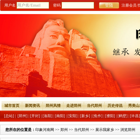
用户名
密码
注册会员
城市首页
新闻资讯
郑州风情
走进郑州
当代郑州
历史传说
秀美山
[总站]
|
[郑州]
|
[开封]
|
[洛阳]
|
[南阳]
|
[安阳]
|
[新乡]
|
[焦作]
|
[濮阳]
|
[鹤壁]
|
[许昌]
您所在的位置是：
印象河南网
>>
郑州
>>
当代郑州
>>
展示我家乡
>> 浏览郑州