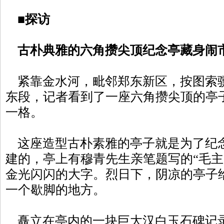
■
探访
古朴典雅的六角攒尖顶纪念亭藏身闹
紧靠金水河，毗邻郑东新区，按图索
东段，记者看到了一座六角攒尖顶的亭
一格。
这座造型古朴素雅的亭子就是为了纪
建的，亭上有穆青先生亲笔题写的“毛主
金光闪闪的大字。烈日下，阴凉的亭子
一个歇脚的地方。
矗立在亭内的一块巨大汉白玉石碑记