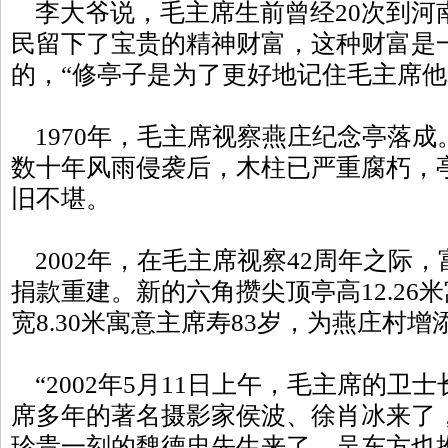
李大爷说，毛主席生前曾经20次到河
民留下了宝贵的精神财富，这种财富是
的，“修亭子是为了更好地记住毛主席他
1970年，毛主席视察燕庄纪念亭落成
数十年风雨侵袭后，木柱已严重腐朽，
旧不堪。
2002年，在毛主席视察42周年之际
捐款重建。新的六角攒尖顶亭高12.26米
宽8.30米寓意主席寿83岁，为燕庄村
“2002年5月11日上午，毛主席的卫
席多年的著名摄影家侯波、徐肖冰来了
珍贵一刻的魏德忠先生来了，吴东方也