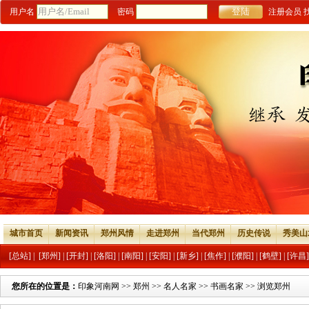
用户名
密码
注册会员
城市首页
新闻资讯
郑州风情
走进郑州
当代郑州
历史传说
秀美山
[总站]
|
[郑州]
|
[开封]
|
[洛阳]
|
[南阳]
|
[安阳]
|
[新乡]
|
[焦作]
|
[濮阳]
|
[鹤壁]
|
[许昌]
您所在的位置是：
印象河南网
>>
郑州
>>
名人名家
>>
书画名家
>> 浏览郑州