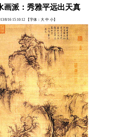
水画派：秀雅平远出天真
13/8/16 15:10:12
【字体：
大
中
小
】