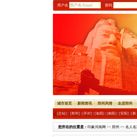
用户名
密码
城市首页
新闻资讯
郑州风情
走进郑州
[总站]
|
[郑州]
|
[开封]
|
[洛阳]
|
[南阳]
|
[安阳]
|
[新
您所在的位置是：
印象河南网
>>
郑州
>>
名人名