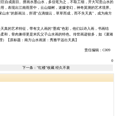
巨自成面目。擅画水墨山水，多信笔为之，不取工细，开大写意山水的
并用，表现出江南雨景中，云山烟树，迷朦变幻，神奇莫测的艺术境界。
家山水”的新画法，所谓“点滴烟云，草草而成，而不失天真”，成为南方
天真的艺术特征，带有文人画的“墨戏”色彩，他们以诗入画，书画结
墨柔和，骨肉兼得更是米氏父子山水画的特色。传世画迹较多，如《潇湘
整理）【原标题：南方山水画派：秀雅平远出天真】
责任编辑：C009
0
下一条：
“红楼”收藏 经久不衰