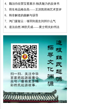
4、
魏治功在荣宝斋展示:独具魅力的反体书
5、
荷生有品格自高——王洪凯荷画艺术赏评
6、
韩非解老的曲解与误导
7、
鸿门宴疑云：项羽到底生刘邦什么气
8、
道法自然 神韵天成——黄士明夫妇书法