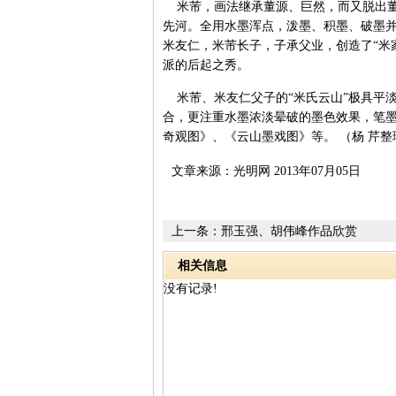
米芾，画法继承董源、巨然，而又脱出董
先河。全用水墨浑点，泼墨、积墨、破墨
米友仁，米芾长子，子承父业，创造了“米
派的后起之秀。
米芾、米友仁父子的“米氏云山”极具平淡
合，更注重水墨浓淡晕破的墨色效果，笔
奇观图》、《云山墨戏图》等。 （杨 芹
文章来源：光明网 2013年07月05日
上一条：
邢玉强、胡伟峰作品欣赏
相关信息
没有记录!