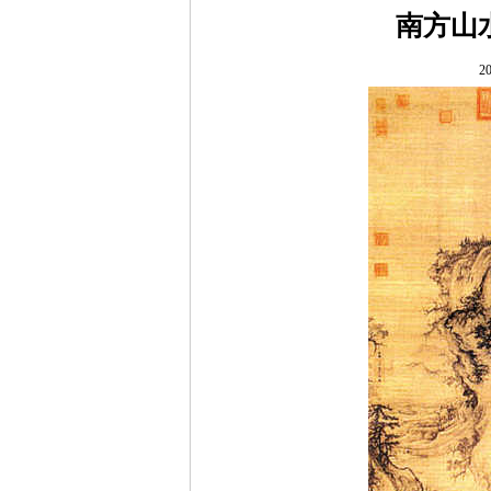
南方山
20