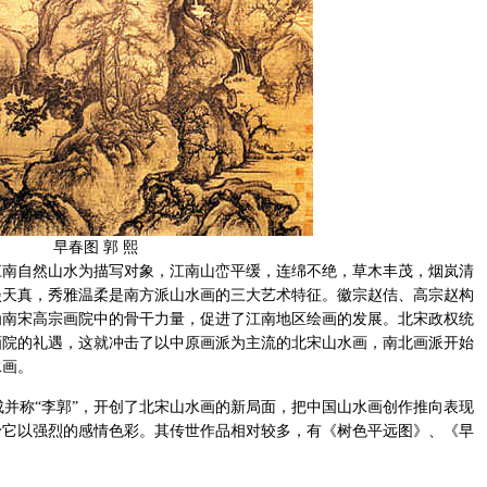
早春图 郭 熙
江南自然山水为描写对象，江南山峦平缓，连绵不绝，草木丰茂，烟岚清
淡天真，秀雅温柔是南方派山水画的三大艺术特征。徽宗赵佶、高宗赵构
为南宋高宗画院中的骨干力量，促进了江南地区绘画的发展。北宋政权统
画院的礼遇，这就冲击了以中原画派为主流的北宋山水画，南北画派开始
水画。
并称“李郭”，开创了北宋山水画的新局面，把中国山水画创作推向表现
予它以强烈的感情色彩。其传世作品相对较多，有《树色平远图》、《早