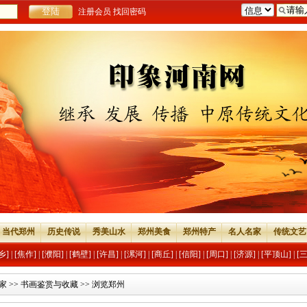
注册会员
找回密码
当代郑州
历史传说
秀美山水
郑州美食
郑州特产
名人名家
传统文艺
乡]
|
[焦作]
|
[濮阳]
|
[鹤壁]
|
[许昌]
|
[漯河]
|
[商丘]
|
[信阳]
|
[周口]
|
[济源]
|
[平顶山]
|
[
家
>>
书画鉴赏与收藏
>> 浏览郑州