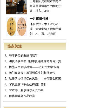
三月的阳光在城市的每个
角落里显得格外的和煦宁
静，踏入..
[详细]
一片痴情付翰
他在书法艺术上潜心砥
砺，运笔娴熟；他精于篆
刻，木、石、..
[详细]
热点关注
1、
韩非解老的曲解与误导
2、
明代汤焕草书《段中贵贻红梅简谢诗》赏
3、
挥墨人生 独步章草——访郑州大学书画
4、
鸿门宴疑云：项羽到底生刘邦什么气
5、
温暖的乡情记忆的风景——当代著名画家
6、
宋代颜辉《寒山拾得图》赏析
7、
宗致远：解读魏领及其书画
8、
傅伟华篆刻作品欣赏