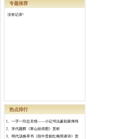
专题推荐
没有记录!
热点排行
1、
一字一印总关情——小记书法篆刻家傅伟
2、
宋代颜辉《寒山拾得图》赏析
3、
明代汤焕草书《段中贵贻红梅简谢诗》赏