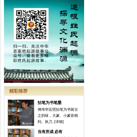
精彩推荐
拈笔为书笔墨
傅伟华近照拈笔为书留古
之韵味，大篆、小篆皆精
到。执刀..
[详细]
当有所成 必有