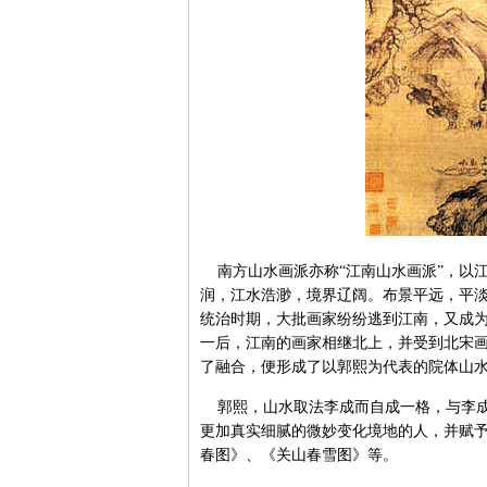
南方山水画派亦称“江南山水画派”，以
润，江水浩渺，境界辽阔。布景平远，平
统治时期，大批画家纷纷逃到江南，又成
一后，江南的画家相继北上，并受到北宋
了融合，便形成了以郭熙为代表的院体山
郭熙，山水取法李成而自成一格，与李成
更加真实细腻的微妙变化境地的人，并赋
春图》、《关山春雪图》等。