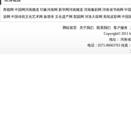
商都网
中国网河南频道
印象河南网
新华网河南频道
河南豫剧网
河南省书画网
中
游网
中国传统文化艺术网
族谱录
文化遗产网
梨园网
河洛大鼓网
剪纸皮影网
中国
网站首页
关于我们
联系我们
客户服务
Copyright© 2011 hn
地址： 河南省郑
电话：0371-86663763 传真：0