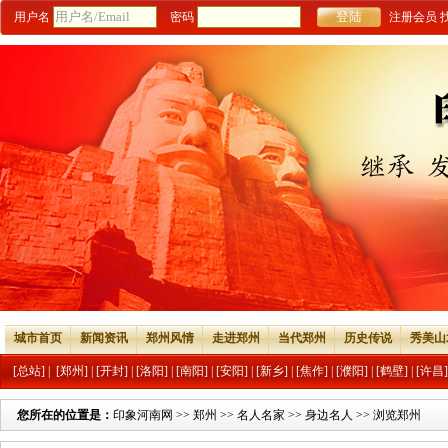
用户名
密码
注册会员
城市首页
新闻资讯
郑州风情
走进郑州
当代郑州
历史传说
秀美山
[总站]
|
[郑州]
|
[开封]
|
[洛阳]
|
[南阳]
|
[安阳]
|
[新乡]
|
[焦作]
|
[濮阳]
|
[鹤壁]
|
[许昌]
您所在的位置是：
印象河南网
>>
郑州
>>
名人名家
>>
身边名人
>> 浏览郑州