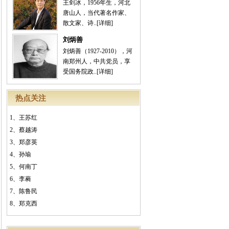
王剑冰，1956年生，河北
唐山人，当代著名作家、
散文家、诗..
[详细]
刘炳善
刘炳善（1927-2010），河
南郑州人，中共党员，享
受国务院政..
[详细]
热点关注
1、
王苏红
2、
蔡越涛
3、
郑彦英
4、
孙瑜
5、
何南丁
6、
李蕤
7、
陈鲁民
8、
郑克西