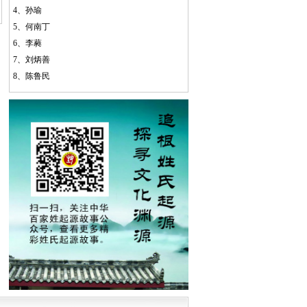
4、
孙瑜
5、
何南丁
6、
李蕤
7、
刘炳善
8、
陈鲁民