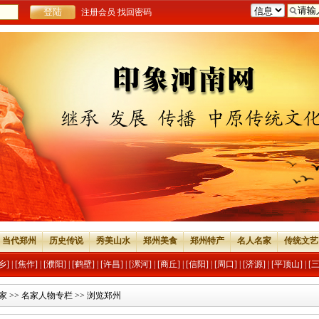
注册会员
找回密码
当代郑州
历史传说
秀美山水
郑州美食
郑州特产
名人名家
传统文艺
乡]
|
[焦作]
|
[濮阳]
|
[鹤壁]
|
[许昌]
|
[漯河]
|
[商丘]
|
[信阳]
|
[周口]
|
[济源]
|
[平顶山]
|
[
家
>>
名家人物专栏
>> 浏览郑州