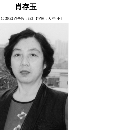
肖存玉
/7 15:30:32 点击数：
333
【字体：
大
中
小
】