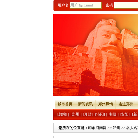
用户名
密码
城市首页
新闻资讯
郑州风情
走进郑州
[总站]
|
[郑州]
|
[开封]
|
[洛阳]
|
[南阳]
|
[安阳]
|
[新
您所在的位置是：
印象河南网
>>
郑州
>>
名人名