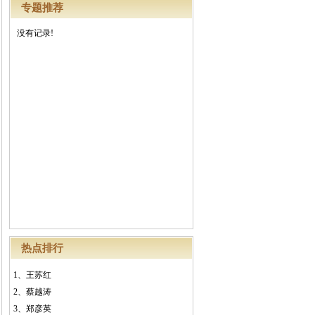
专题推荐
没有记录!
热点排行
1、
王苏红
2、
蔡越涛
3、
郑彦英