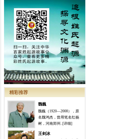
精彩推荐
魏巍
魏巍（1920—2008），原
名魏鸿杰，曾用笔名红杨
树，河南郑州..
[详细]
王剑冰