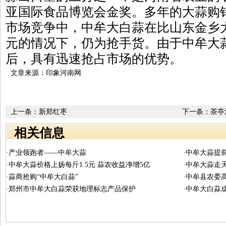
亚国际食品博览会金奖。多年的大蒜购
市场竞争中，中牟大白蒜在比山东金乡大
元的情况下，仍为抢手货。由于中牟大
后，具有迅速抢占市场的优势。
文章来源：印象河南网
上一条：
新郑红枣
下一条：
茶亭
相关信息
·产业领跑者——中牟大蒜
·中牟大蒜提
·中牟大蒜价格上扬每斤1.5元 蒜农收益净增5亿
·中牟大蒜走
·蒜商抢购“中牟大白蒜”
·中牟县农委
·郑州市中牟大白蒜荣获地理标志产品保护
·中牟大白蒜