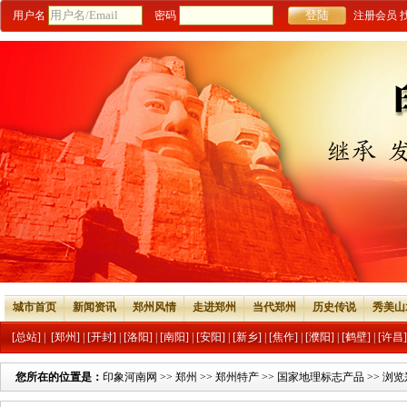
用户名
密码
注册会员
城市首页
新闻资讯
郑州风情
走进郑州
当代郑州
历史传说
秀美山
[总站]
|
[郑州]
|
[开封]
|
[洛阳]
|
[南阳]
|
[安阳]
|
[新乡]
|
[焦作]
|
[濮阳]
|
[鹤壁]
|
[许昌]
您所在的位置是：
印象河南网
>>
郑州
>>
郑州特产
>>
国家地理标志产品
>> 浏