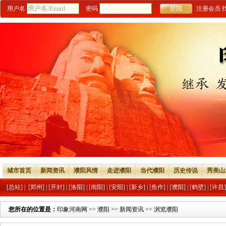
用户名
密码
注册会员
城市首页
新闻资讯
濮阳风情
走进濮阳
当代濮阳
历史传说
秀美山
[总站]
|
[郑州]
|
[开封]
|
[洛阳]
|
[南阳]
|
[安阳]
|
[新乡]
|
[焦作]
|
[濮阳]
|
[鹤壁]
|
[许昌]
您所在的位置是：
印象河南网
>>
濮阳
>>
新闻资讯
>> 浏览濮阳