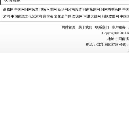
商都网
中国网河南频道
印象河南网
新华网河南频道
河南豫剧网
河南省书画网
中
游网
中国传统文化艺术网
族谱录
文化遗产网
梨园网
河洛大鼓网
剪纸皮影网
中国
网站首页
关于我们
联系我们
客户服务
Copyright© 2011 hn
地址： 河南省郑
电话：0371-86663763 传真：0