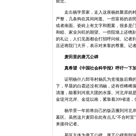
留念。
走出杨学景家，走入这座杨姓聚居的村子
严整，几条狗在其间闲逛。一些富裕的农
或者南面。瓷砖上有文字和图案，很多是门
和睦、家业兴旺的期望。一些院墙上还镌刻
的礼让，人们见面都会打招呼问候。记者
且还将院门大开，表示对来客的尊重。记
麦田里的唐兀公碑
真希望《中国社会科学报》呼吁一下加强
证明杨什八郎等村杨氏为党项族后裔的重
下，早晨的白霜还没有消融，还有些稀稀
清澈，能看到河底大团的水藻。河北岸就
金堤河北岸、金堤以南，紧靠着209省道
杨学景一年前将自己的饭店搬到河北岸，
墓区。虽然这片麦田在此有点儿“不合时宜
来接待记者。
墓区主体为唐兀公碑。唐兀公碑面朝河而立