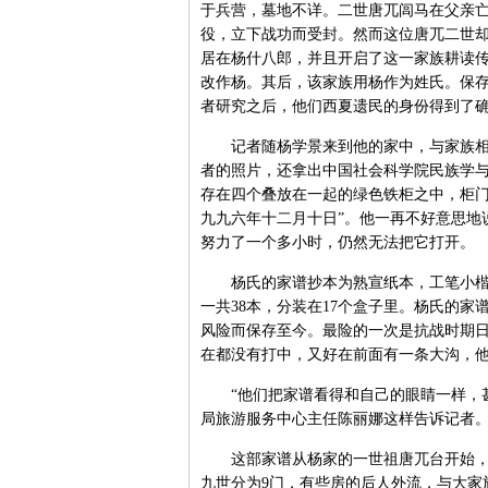
于兵营，墓地不详。二世唐兀闾马在父亲
役，立下战功而受封。然而这位唐兀二世
居在杨什八郎，并且开启了这一家族耕读传
改作杨。其后，该家族用杨作为姓氏。保
者研究之后，他们西夏遗民的身份得到了
记者随杨学景来到他的家中，与家族相关
者的照片，还拿出中国社会科学院民族学
存在四个叠放在一起的绿色铁柜之中，柜门
九九六年十二月十日”。他一再不好意思地
努力了一个多小时，仍然无法把它打开。
杨氏的家谱抄本为熟宣纸本，工笔小楷抄
一共38本，分装在17个盒子里。杨氏的
风险而保存至今。最险的一次是抗战时期
在都没有打中，又好在前面有一条大沟，
“他们把家谱看得和自己的眼睛一样，甚
局旅游服务中心主任陈丽娜这样告诉记者
这部家谱从杨家的一世祖唐兀台开始，一
九世分为9门，有些房的后人外流，与大家