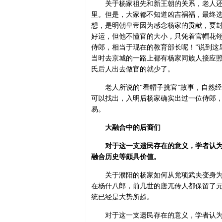
关于杨家祖先和新王朝的关系，老人还讲
里。但是，大家都不知道凶吉祸福，最终
想，是明朝皇帝因为感念杨家的贡献，要
好运，但他不懂官的大小，只凭着官帽花翎
侍郎，相当于现在的教育部长呢！”说到这
当时去京城的一路上都有杨家同族人接应
氏后人出去做官的就少了。
老人所说的“看帽子挑官”故事，自然经
可以找出，入明后杨家确实出过一位侍郎，
易。
大融合中的后裔们
对于这一支遗民存在的意义，学者认为是
融合历史等颇具价值。
关于濮阳的杨家如何从党项武夫变身为耕
在杨什八郎，前几世的唐兀传人都保留了
统已经是大势所趋。
对于这一支遗民存在的意义，学者认为是