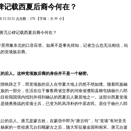
碑记载西夏后裔今何在？
/28 15:33:51 点击数：
576
【字体：
大
中
小
】
景用豫东北的口音应答。如果不是事先得知，记者怎么也无法相信，站
北的党项族后裔。
的后人。这种党项族后裔的身份并不是一个秘密。
无情铁蹄之下，而党项族的后人在华夏大地上仍然不绝如缕。随着民族融
汉族的一部分，生活在位于豫鲁两省交界的河南省濮阳县柳屯镇杨什八郎
为目前我国境内找到并得到确认的西夏后人聚居地之一。这部分西夏党项
不再是骁勇善战的党项士兵，已变为民风淳朴的中原农民。居住于杨什八郎
的后人。唐兀是蒙古姓，在蒙语中即为“唐古特”，与“党项”有对音关
。杨家的一世祖唐兀台归顺蒙古之后，随大军征服金国和南宋。唐兀台逝