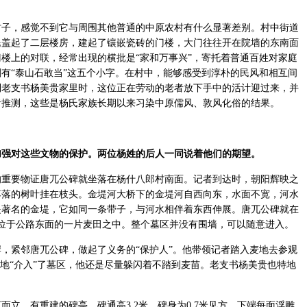
，感觉不到它与周围其他普通的中原农村有什么显著差别。村中街道
民盖起了二层楼房，建起了镶嵌瓷砖的门楼，大门往往开在院墙的东南面
楼上的对联，经常出现的横批是“家和万事兴”，寄托着普通百姓对家庭
有“泰山石敢当”这五个小字。在村中，能够感受到淳朴的民风和相互间
到老支书杨美贵家里时，这位正在劳动的老者放下手中的活计迎过来，并
者推测，这些是杨氏家族长期以来习染中原儒风、敦风化俗的结果。
对这些文物的保护。两位杨姓的后人一同说着他们的期望。
要物证唐兀公碑就坐落在杨什八郎村南面。记者到达时，朝阳辉映之
落落的树叶挂在枝头。金堤河大桥下的金堤河自西向东，水面不宽，河水
是著名的金堤，它如同一条带子，与河水相伴着东西伸展。唐兀公碑就在
，位于公路东面的一片麦田之中。整个墓区并没有围墙，可以随意进入。
紧邻唐兀公碑，做起了义务的“保护人”。他带领记者踏入麦地去参观
”地“介入”了墓区，他还是尽量躲闪着不踏到麦苗。老支书杨美贵也特地
，有重建的碑亭。碑通高3.2米，碑身为0.7米见方，下端每面浮雕