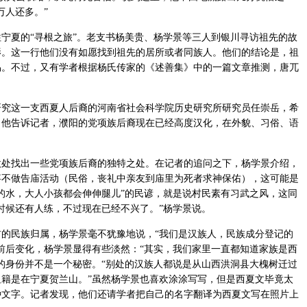
万人还多。”
宁夏的“寻根之旅”。老支书杨美贵、杨学景等三人到银川寻访祖先的故
影。这一行他们没有如愿找到祖先的居所或者同族人。他们的结论是，祖
易。不过，又有学者根据杨氏传家的《述善集》中的一篇文章推测，唐兀
这一支西夏人后裔的河南省社会科学院历史研究所研究员任崇岳，希
。他告诉记者，濮阳的党项族后裔现在已经高度汉化，在外貌、习俗、语
。
找出一些党项族后裔的独特之处。在记者的追问之下，杨学景介绍，
事不做告庙活动（民俗，丧礼中亲友到庙里为死者求神保佑），这可能是
的水，大人小孩都会伸伸腿儿”的民谚，就是说村民素有习武之风，这同
时候还有人练，不过现在已经不兴了。”杨学景说。
民族归属，杨学景毫不犹豫地说，“我们是汉族人，民族成分登记的
前后变化，杨学景显得有些淡然：“其实，我们家里一直都知道家族是西
的身份并不是一个秘密。“别处的汉族人都说是从山西洪洞县大槐树迁过
籍是在宁夏贺兰山。”虽然杨学景也喜欢涂涂写写，但是西夏文毕竟太
种文字。记者发现，他们还请学者把自己的名字翻译为西夏文写在照片上