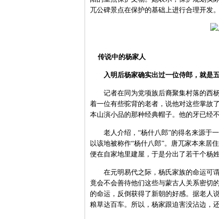
兀公碑景点在保护的基础上进行合理开发
传说中的杨家人
入明后杨家确实出过一位侍郎，就是五
记者在同为党项族后裔聚集村落的西杨什
着一位有些驼背的老者，说他对这些掌故
本山演小品的那种经典帽子。他的牙已经
老人介绍，“杨什八郎”的得名来源于一
以该地被称作“杨什八郎”。唐兀家本来居
便在自家地里建屋，于是分出了若干个杨
在元明易代之际，杨氏家族的命运可谓有
竟会不会善待他们这些与蒙古人关系密切
的命运，反倒获得了新朝的好感。据老人
粮草达百车。所以，杨家跟迫害没沾边，