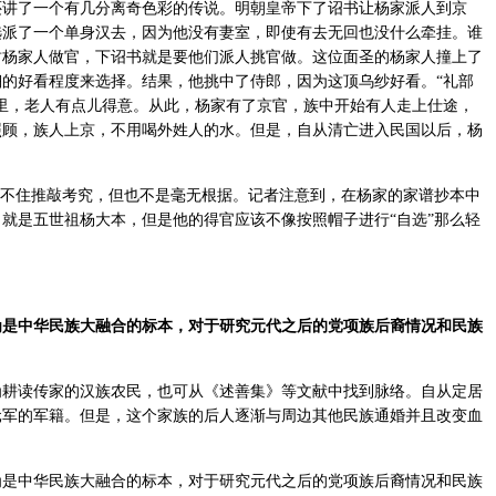
了一个有几分离奇色彩的传说。明朝皇帝下了诏书让杨家派人到京
选派了一个单身汉去，因为他没有妻室，即使有去无回也没什么牵挂。谁
封杨家人做官，下诏书就是要他们派人挑官做。这位面圣的杨家人撞上了
的好看程度来选择。结果，他挑中了侍郎，因为这顶乌纱好看。“礼部
里，老人有点儿得意。从此，杨家有了京官，族中开始有人走上仕途，
照顾，族人上京，不用喝外姓人的水。但是，自从清亡进入民国以后，杨
不住推敲考究，但也不是毫无根据。记者注意到，在杨家的家谱抄本中
就是五世祖杨大本，但是他的得官应该不像按照帽子进行“自选”那么轻
中华民族大融合的标本，对于研究元代之后的党项族后裔情况和民族
读传家的汉族农民，也可从《述善集》等文献中找到脉络。自从定居
元军的军籍。但是，这个家族的后人逐渐与周边其他民族通婚并且改变血
中华民族大融合的标本，对于研究元代之后的党项族后裔情况和民族