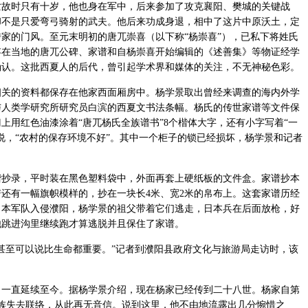
亡故时只有十岁，他也身在军中，后来参加了攻克襄阳、樊城的关键战
却不是只爱弯弓骑射的武夫。他后来功成身退，相中了这片中原沃土，定
家的门风。至元末明初的唐兀崇喜（以下称“杨崇喜”），已私下将姓氏
存在当地的唐兀公碑、家谱和自杨崇喜开始编辑的《述善集》等物证经学
确认。这批西夏人的后代，曾引起学术界和媒体的关注，不无神秘色彩。
的资料都保存在他家西面厢房中。杨学景取出曾经来调查的海内外学
与人类学研究所研究员白滨的西夏文书法条幅。杨氏的传世家谱等文件保
上用红色油漆涂着“唐兀杨氏全族谱书”8个楷体大字，还有小字写着“一
说，“农村的保存环境不好”。其中一个柜子的锁已经损坏，杨学景和记者
录，平时装在黑色塑料袋中，外面再套上硬纸板的文件盒。家谱抄本
家谱还有一幅旗帜模样的，抄在一块长4米、宽2米的帛布上。这套家谱历经
日本军队入侵濮阳，杨学景的祖父带着它们逃走，日本兵在后面放枪，好
他跳进沟里继续跑才算逃脱并且保住了家谱。
至可以说比生命都重要。”记者到濮阳县政府文化与旅游局走访时，该
。
直延续至今。据杨学景介绍，现在杨家已经传到二十八世。杨家自第
族失去联络，从此再无音信。说到这里，他不由地流露出几分惋惜之