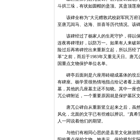
斗拱三垛，有状如圆帽的盝顶。其盝顶莲
该碑全称为“大元赠敦武校尉军民万府百
至唐兀闾马、达海、崇喜等历代情况。该碑立
该碑经过了杨家人的生死守护，得以保存
连夜将碑埋好，以防万一。如果有人来破
险过后再将碑挖出来重新立起，所以历经了
革”之前，而后于1983年又重见天日。唐兀
国重点文物保护单位名单。
碑亭后面则是六座用砖砌成墓体的坟丘，
有碑座。杨学景很热情地指点给记者看上
墓，其他的几座墓主还不知晓。其中一座也
兀公碑附近，一个重要原因就是保护墓区
唐兀公碑自从重新竖立起来之后，虽然后
风化，北面的文字已有些难以辨识。“真希
人一同说着他们的期望。
与他们有相同心思的是县里文化旅游部门
阳的重点保护文物。她表示，保护规划实际