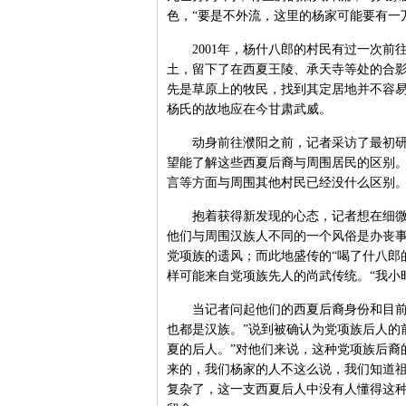
色，“要是不外流，这里的杨家可能要有一
2001年，杨什八郎的村民有过一次前往
土，留下了在西夏王陵、承天寺等处的合
先是草原上的牧民，找到其定居地并不容
杨氏的故地应在今甘肃武威。
动身前往濮阳之前，记者采访了最初研究
望能了解这些西夏后裔与周围居民的区别
言等方面与周围其他村民已经没什么区别
抱着获得新发现的心态，记者想在细微处
他们与周围汉族人不同的一个风俗是办丧
党项族的遗风；而此地盛传的“喝了什八郎
样可能来自党项族先人的尚武传统。“我小
当记者问起他们的西夏后裔身份和目前的
也都是汉族。”说到被确认为党项族后人的
夏的后人。”对他们来说，这种党项族后裔
来的，我们杨家的人不这么说，我们知道祖
复杂了，这一支西夏后人中没有人懂得这