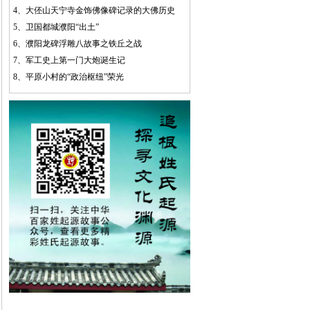
4、
大伾山天宁寺金饰佛像碑记录的大佛历史
5、
卫国都城濮阳“出土”
6、
濮阳龙碑浮雕八故事之铁丘之战
7、
军工史上第一门大炮诞生记
8、
平原小村的“政治枢纽”荣光