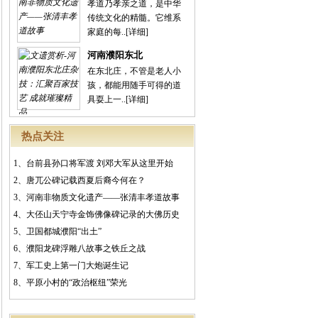
孝道乃孝亲之道，是中华
传统文化的精髓。它维系
家庭的每..
[详细]
河南濮阳东北
在东北庄，不管是老人小
孩，都能用随手可得的道
具耍上一..
[详细]
热点关注
1、
台前县孙口将军渡 刘邓大军从这里开始
2、
唐兀公碑记载西夏后裔今何在？
3、
河南非物质文化遗产——张清丰孝道故事
4、
大伾山天宁寺金饰佛像碑记录的大佛历史
5、
卫国都城濮阳“出土”
6、
濮阳龙碑浮雕八故事之铁丘之战
7、
军工史上第一门大炮诞生记
8、
平原小村的“政治枢纽”荣光