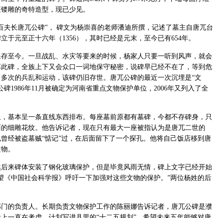
座镂雕的奇特造型，现已少见。
夫长唐兀公碑”， 碑文为杨崇喜的老师潘迪所撰，记述了墓主自唐兀台
于元至正十六年（1356），其时已经是元末，至今已有654年。
至今。一旦战乱、水灾等要来的时候，杨家人只要一听到风声，就会
坏此碑，全族上下又会众口一词地保守秘密，说碑早已经不在了，等到危
多次的兵乱和运动，该碑仍旧存世。唐兀公碑的最近一次沉埋是“文
公碑1986年11月被确定为河南省重点文物保护单位，2006年又列入了全
基本呈一条直线东西排布。每座墓前原都有墓碑，今都不存碑身，只
面的细雕花纹。他告诉记者，现在只有最大一座被指认为是唐兀二世的
曾经被盗墓贼“惦记”过，在后面留下了一个探孔。他将自己饭店移到唐
文物。
来碑体安装了钢化玻璃保护，但是毕竟风雨无情，碑上文字已经开始
望《中国社会科学报》呼吁一下加强对这些文物的保护。”两位杨姓的后
的负责人。长期负责文物保护工作的陈丽娜告诉记者，唐兀公碑是濮
上一直在考虑，计划写进县里的“十二五规划”，希望未来五年能够对唐