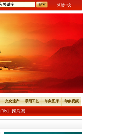
繁體中文
文化遗产
濮阳工艺
印象图库
印象视频
三门峡]
|
[驻马店]