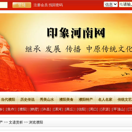
注册会员
找回密码
当代濮阳
历史传说
秀美山水
濮阳美食
濮阳特产
名人名家
传统文艺
乡]
|
[焦作]
|
[濮阳]
|
[鹤壁]
|
[许昌]
|
[漯河]
|
[商丘]
|
[信阳]
|
[周口]
|
[济源]
|
[平顶山]
|
[
产
>>
文遗赏析
>> 浏览濮阳