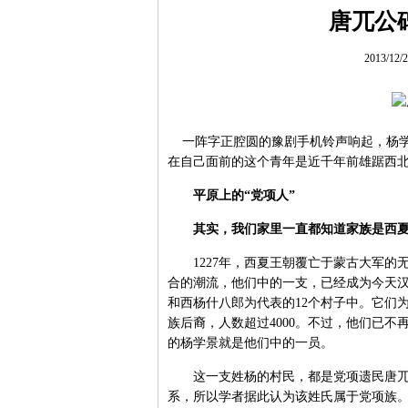
唐兀公
2013/12
一阵字正腔圆的豫剧手机铃声响起，杨学
在自己面前的这个青年是近千年前雄踞西
平原上的“党项人”
其实，我们家里一直都知道家族是西夏
1227年，西夏王朝覆亡于蒙古大军的
合的潮流，他们中的一支，已经成为今天
和西杨什八郎为代表的12个村子中。它们
族后裔，人数超过4000。不过，他们已
的杨学景就是他们中的一员。
这一支姓杨的村民，都是党项遗民唐兀公
系，所以学者据此认为该姓氏属于党项族