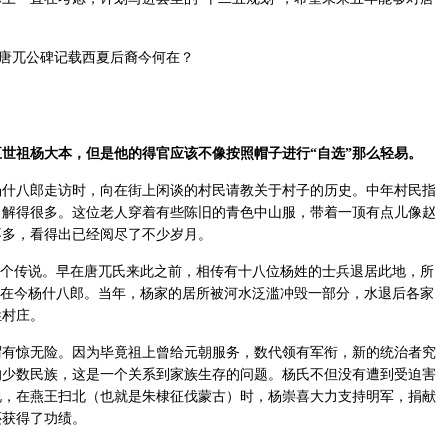
。
世祖杨大本，但是他的得官应该不像按照帽子进行“自选”那么轻易。
八郎走访时，向在街上闲谈的村民请教关于村子的历史。中年村民指
了解得很多。这位老人穿着有些陈旧的青色中山服，带着一顶有点儿像赵
不多，看得出已经阅尽了不少岁月。
个传说。早在唐兀氏来此之前，相传有十八位杨姓的士兵退居此地，所
住在今杨什八郎。当年，杨家的居所被河水泛滥冲毁一部分，水退后各家
姓村庄。
惊无险。因为毕竟祖上曾给元朝服务，数代领有军衔，新的统治者究
的少数民族，这是一个关系到家族生存的问题。杨氏不但没有遭到受迫害
说，在燕王扫北（也就是朱棣征伐蒙古）时，杨崇喜大力支持明军，捐献
还获得了功绩。