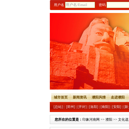
用户名
密码
城市首页
新闻资讯
濮阳风情
走进濮阳
[总站]
|
[郑州]
|
[开封]
|
[洛阳]
|
[南阳]
|
[安阳]
|
[新
您所在的位置是：
印象河南网
>>
濮阳
>>
文化遗