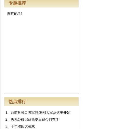
专题推荐
没有记录!
热点排行
1、
台前县孙口将军渡 刘邓大军从这里开始
2、
唐兀公碑记载西夏后裔今何在？
3、
千年濮阳大弦戏