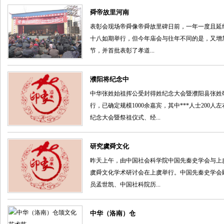
舜帝故里河南
表彰会现场帝舜像帝舜故里碑日前，一年一度且延
十八如期举行，但今年庙会与往年不同的是，又增
节，并首批表彰了孝道...
濮阳将纪念中
中华张姓始祖挥公受封得姓纪念大会暨濮阳县张姓研
行，已确定规模1000余嘉宾，其中***人士20
纪念大会暨祭祖仪式、经...
研究虞舜文化
昨天上午，由中国社会科学院中国先秦史学会与上
虞舜文化学术研讨会在上虞举行。中国先秦史学会
员孟世凯、中国社科院历...
中华（洛南）仓