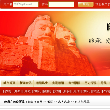
用户名
密码
注册会员
城市首页
新闻资讯
濮阳风情
走进濮阳
当代濮阳
历史传说
秀美山
[总站]
|
[郑州]
|
[开封]
|
[洛阳]
|
[南阳]
|
[安阳]
|
[新乡]
|
[焦作]
|
[濮阳]
|
[鹤壁]
|
[许昌]
您所在的位置是：
印象河南网
>>
濮阳
>>
名人名家
>>
名人与品牌