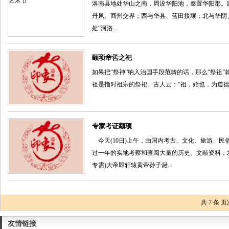
洛南县地处华山之南，周设华阳池，秦置华阳郡。距
丹凤、商州交界；西与华县、蓝田接壤；北与华阴
处“河洛...
颛顼帝喾之祀
如果把“祭神”纳入治国手段范畴的话，那么“祭祖
祖是指对祖宗的祭祀。古人云：“祖，始也，为道德
专家考证颛顼
今天(10日)上午，由国内考古、文化、旅游、民
过一年的实地考察和查阅大量的历史、文献资料，发布
专需)大帝即轩辕黄帝孙子诞...
共
7
条 页
友情链接