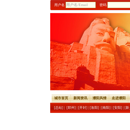
用户名
密码
城市首页
新闻资讯
濮阳风情
走进濮阳
[总站]
|
[郑州]
|
[开封]
|
[洛阳]
|
[南阳]
|
[安阳]
|
[新