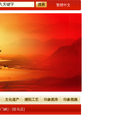
繁體中文
文化遗产
濮阳工艺
印象图库
印象视频
三门峡]
|
[驻马店]