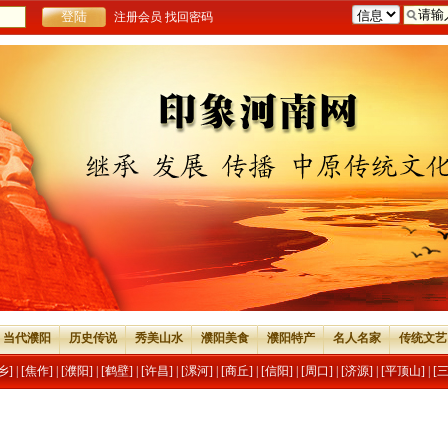
注册会员
找回密码
当代濮阳
历史传说
秀美山水
濮阳美食
濮阳特产
名人名家
传统文艺
乡]
|
[焦作]
|
[濮阳]
|
[鹤壁]
|
[许昌]
|
[漯河]
|
[商丘]
|
[信阳]
|
[周口]
|
[济源]
|
[平顶山]
|
[