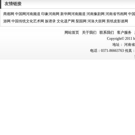
友情链接
商都网
中国网河南频道
印象河南网
新华网河南频道
河南豫剧网
河南省书画网
中
游网
中国传统文化艺术网
族谱录
文化遗产网
梨园网
河洛大鼓网
剪纸皮影迷网
网站首页
关于我们
联系我们
客户服务
Copyright© 2011 hn
地址： 河南省郑
电话：0371-86663763 传真：0