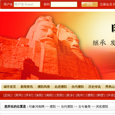
用户名
密码
注册会员
城市首页
新闻资讯
濮阳风情
走进濮阳
当代濮阳
历史传说
秀美山
[总站]
|
[郑州]
|
[开封]
|
[洛阳]
|
[南阳]
|
[安阳]
|
[新乡]
|
[焦作]
|
[濮阳]
|
[鹤壁]
|
[许昌]
您所在的位置是：
印象河南网
>>
濮阳
>>
当代濮阳
>>
古今豫商
>> 浏览濮阳