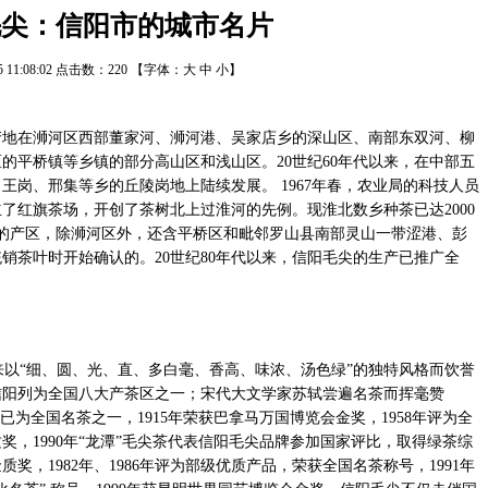
毛尖：信阳市的城市名片
15 11:08:02 点击数：
220
【字体：
大
中
小
】
产地在浉河区西部董家河、浉河港、吴家店乡的深山区、南部东双河、柳
的平桥镇等乡镇的部分高山区和浅山区。20世纪60年代以来，在中部五
王岗、邢集等乡的丘陵岗地上陆续发展。 1967年春，农业局的科技人员
了红旗茶场，开创了茶树北上过淮河的先例。现淮北数乡种茶已达2000
的产区，除浉河区外，还含平桥区和毗邻罗山县南部灵山一带涩港、彭
销茶叶时开始确认的。20世纪80年代以来，信阳毛尖的生产已推广全
以“细、圆、光、直、多白毫、香高、味浓、汤色绿”的独特风格而饮誉
信阳列为全国八大产茶区之一；宋代大文学家苏轼尝遍名茶而挥毫赞
已为全国名茶之一，1915年荣获巴拿马万国博览会金奖，1958年评为全
质奖，1990年“龙潭”毛尖茶代表信阳毛尖品牌参加国家评比，取得绿茶综
，1982年、1986年评为部级优质产品，荣获全国名茶称号，1991年