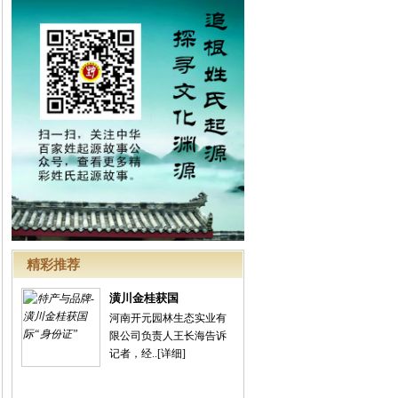
精彩推荐
潢川金桂获国
河南开元园林生态实业有
限公司负责人王长海告诉
记者，经..
[详细]