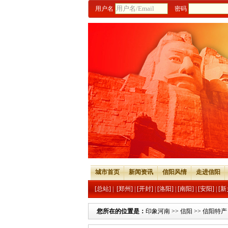
用户名
密码
城市首页
新闻资讯
信阳风情
走进信阳
[总站]
|
[郑州]
|
[开封]
|
[洛阳]
|
[南阳]
|
[安阳]
|
[新
您所在的位置是：
印象河南
>>
信阳
>>
信阳特产