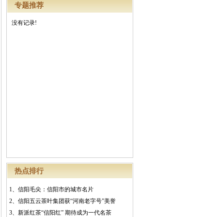
专题推荐
没有记录!
热点排行
1、
信阳毛尖：信阳市的城市名片
2、
信阳五云茶叶集团获“河南老字号”美誉
3、
新派红茶“信阳红” 期待成为一代名茶