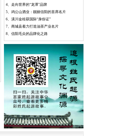
4、
走向世界的“龙潭”品牌
5、
鸡公山酒业：靓丽信阳的首席名片
6、
潢川金桂获国际“身份证”
7、
商城县着力打造油茶产业名片
8、
信阳毛尖的品牌化之路