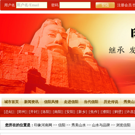
用户名
密码
注册会员
城市首页
新闻资讯
信阳风情
走进信阳
当代信阳
历史传说
秀美山
[总站]
|
[郑州]
|
[开封]
|
[洛阳]
|
[南阳]
|
[安阳]
|
[新乡]
|
[焦作]
|
[濮阳]
|
[鹤壁]
|
[许昌]
您所在的位置是：
印象河南网
>>
信阳
>>
秀美山水
>>
山水与品牌
>> 浏览信阳