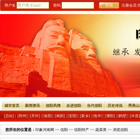
用户名
密码
注册会员
城市首页
新闻资讯
信阳风情
走进信阳
当代信阳
历史传说
秀美山
[总站]
|
[郑州]
|
[开封]
|
[洛阳]
|
[南阳]
|
[安阳]
|
[新乡]
|
[焦作]
|
[濮阳]
|
[鹤壁]
|
[许昌]
您所在的位置是：
印象河南网
>>
信阳
>>
信阳特产
>>
蔬菜类
>> 浏览信阳