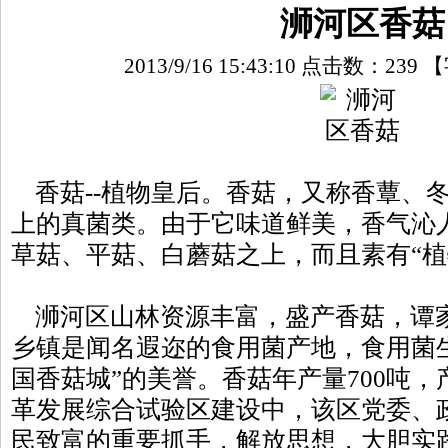
浉河区香菇
2013/9/16 15:43:10 点击数：
239
【
香菇--植物皇后。香菇，又称香蕈、
上的真菌类。由于它味道鲜美，香气沁
草菇、平菇、白蘑菇之上，而且素有“植
浉河区山林资源丰富，盛产香菇，谭
乡镇是闻名遐迩的食用菌产地，食用菌生
国香菇城”的美誉。香菇年产量700吨，
革发展综合试验区建设中，该区党委、
民致富的重要抓手，解放思想，大胆实