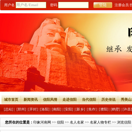
用户名
密码
注册会员
城市首页
新闻资讯
信阳风情
走进信阳
当代信阳
历史传说
秀美山
[总站]
|
[郑州]
|
[开封]
|
[洛阳]
|
[南阳]
|
[安阳]
|
[新乡]
|
[焦作]
|
[濮阳]
|
[鹤壁]
|
[许昌]
您所在的位置是：
印象河南网
>>
信阳
>>
名人名家
>>
名家人物专栏
>> 浏览信阳