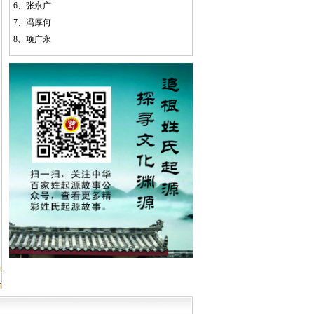
6、
张永广
7、
冯厚何
8、
项广永