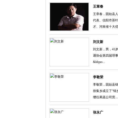
王章春
王章春，固始县
代表、信阳市茶
才、河南省十大优秀
刘文新
刘文新，男，41
通协会第四届理事
&ldquo...
李敬荣
李敬荣，固始县锦
徐集乡成立了“锦
缨任果蔬公司营...
张永广