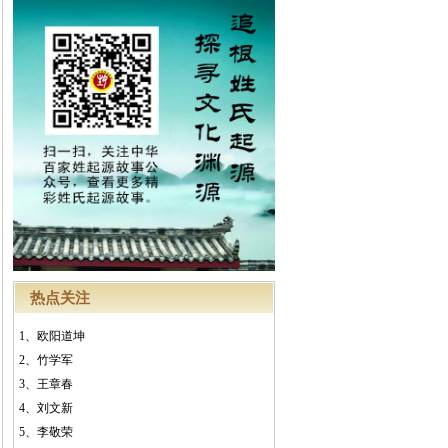
热点关注
1、
欧阳道坤
2、
竹学军
3、
王章春
4、
刘文新
5、
李敬荣