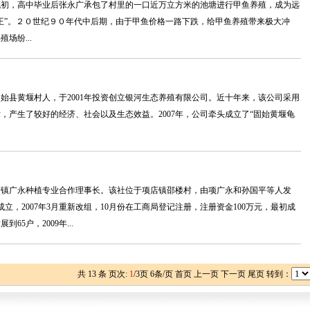
代初，高中毕业后张永广承包了村里的一口近万立方米的池塘进行甲鱼养殖，成为远
王”。２０世纪９０年代中后期，由于甲鱼价格一路下跌，给甲鱼养殖带来极大冲
场纷...
始县黄堰村人，于2001年投资创立银河生态养殖有限公司。近十年来，该公司采用
，产生了较好的经济、社会以及生态效益。2007年，公司牵头成立了“固始黄堰龟
店镇广永种植专业合作理事长。该社位于项店镇邵楼村，由项广永和孙国平等人发
月成立，2007年3月重新改组，10月份在工商局登记注册，注册资金100万元，最初成
展到65户，2009年...
共
13
条 页次:
1
/
3
页
6
条/页 首页 上一页
下一页
尾页
转到：