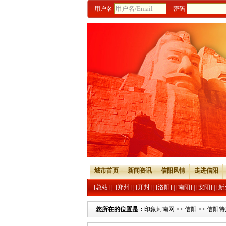
用户名
密码
城市首页
新闻资讯
信阳风情
走进信阳
[总站]
|
[郑州]
|
[开封]
|
[洛阳]
|
[南阳]
|
[安阳]
|
[新
您所在的位置是：
印象河南网
>>
信阳
>>
信阳特