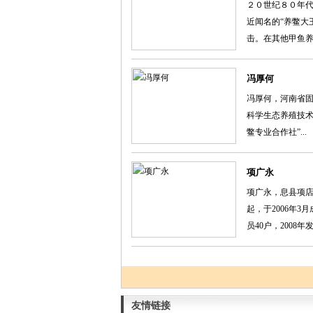
２０世纪８０年
近闻名的“养鳖大
击。在其他甲鱼养殖
冯厚何
冯厚何，河南省固
科学生态养殖技术
鳖专业合作社”...
项广永
项广永，息县项
起，于2006年3
员40户，2008年发
友情链接