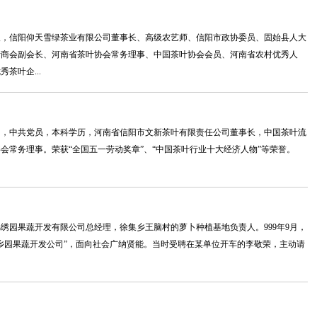
人，信阳仰天雪绿茶业有限公司董事长、高级农艺师、信阳市政协委员、固始县人大
叶商会副会长、河南省茶叶协会常务理事、中国茶叶协会会员、河南省农村优秀人
茶叶企...
岁，中共党员，本科学历，河南省信阳市文新茶叶有限责任公司董事长，中国茶叶流
会常务理事。荣获“全国五一劳动奖章”、“中国茶叶行业十大经济人物”等荣誉。
绣园果蔬开发有限公司总经理，徐集乡王脑村的萝卜种植基地负责人。999年9月，
乡园果蔬开发公司”，面向社会广纳贤能。当时受聘在某单位开车的李敬荣，主动请