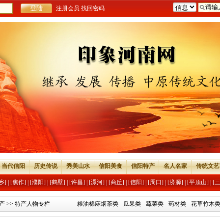
注册会员
找回密码
当代信阳
历史传说
秀美山水
信阳美食
信阳特产
名人名家
传统文艺
乡]
|
[焦作]
|
[濮阳]
|
[鹤壁]
|
[许昌]
|
[漯河]
|
[商丘]
|
[信阳]
|
[周口]
|
[济源]
|
[平顶山]
|
[
产
>>
特产人物专栏
粮油棉麻烟茶类
瓜果类
蔬菜类
药材类
花草竹木