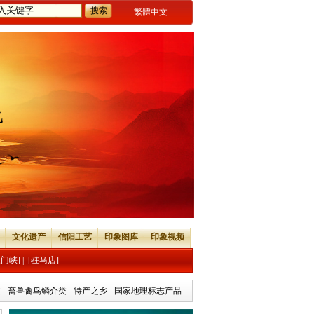
繁體中文
文化遗产
信阳工艺
印象图库
印象视频
三门峡]
|
[驻马店]
类
畜兽禽鸟鳞介类
特产之乡
国家地理标志产品