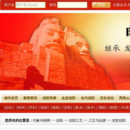
用户名
密码
注册会员
城市首页
新闻资讯
信阳风情
走进信阳
当代信阳
历史传说
秀美山
[总站]
|
[郑州]
|
[开封]
|
[洛阳]
|
[南阳]
|
[安阳]
|
[新乡]
|
[焦作]
|
[濮阳]
|
[鹤壁]
|
[许昌]
您所在的位置是：
印象河南网
>>
信阳
>>
信阳工艺
>>
工艺与品牌
>> 浏览信阳