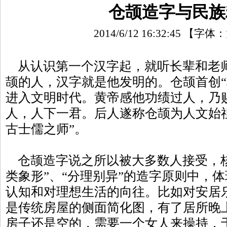
仓颉造字与民族
2014/6/12 16:32:45
【字体：
从认识第一个汉字起，就听长辈和老
颉的人，汉字就是他发明的。仓颉首创“
进入文明时代。黄帝感他功绩过人，乃赐
人，人下一君。后人遂称仓颉为人文始
古士儒之师”。
仓颉造字说之所以被大多数人接受，核
类象形”、“分理别异”的造字原则中，
认知和对理想生活的向往。比如对安居乐
是传统房屋的侧面简化图，有了居所晚
房子还是空的，需要一个女人来操持，于