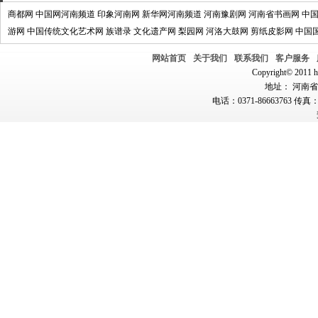
商都网
中国网河南频道
印象河南网
新华网河南频道
河南豫剧网
河南省书画网
中
游网
中国传统文化艺术网
族谱录
文化遗产网
梨园网
河洛大鼓网
剪纸皮影网
中国
网站首页
关于我们
联系我们
客户服务
Copyright© 2011 hn
地址： 河南省郑
电话：0371-86663763 传真：0