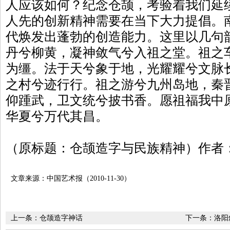
人应该如何？纪念仓颉，考验着我们延
人先的创新精神需要在当下大力提倡。
代焕发出蓬勃的创造能力。这里以几句
丹兮柳黄，凝神敛气兮入祖之堂。祖之
为缰。法于天兮象于地，光耀耀兮文脉
之村兮迹行行。祖之游兮九州岛地，秦
仰踵武，卫文统兮披书香。愿祖福我中
华夏兮万代其昌。
（原标题：仓颉造字与民族精神）作者
文章来源：中国艺术报（2010-11-30）
上一条：
仓颉造字神话
下一条：
洛阳