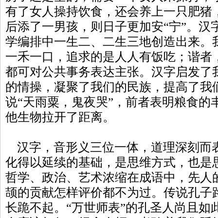
有了女人操持饮食，还会养上一只肥猪，
后添了一男孩，则日子更加安“宁”。汉
学编排中一生二、二生三地创造出来。我
一禾一口，追求的是人人有饭吃；谐者
都可对公共事务表达主张。汉字启发了
的情操，凝聚了我们的民族，提高了我
说“天雨粟，鬼夜哭”，前者表明粮食的
他生物拉开了距离。
汉字，音形义三位一体，道理深刻而
化得以延续的基础，是思维方式，也是
哲学、政治、艺术浓缩在成语中，先人
颉的贡献怎样评价都不为过。传说孔子
长跪不起。“万世师表”的孔圣人尚且如