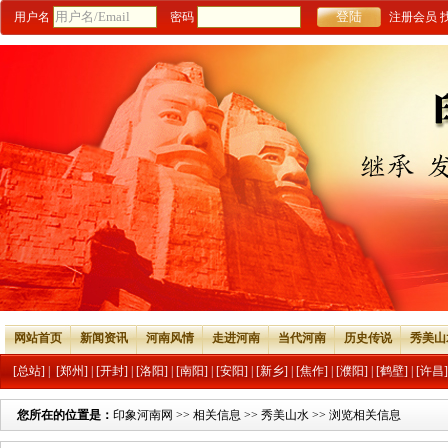
用户名
密码
注册会员
网站首页
新闻资讯
河南风情
走进河南
当代河南
历史传说
秀美山
[总站]
|
[郑州]
|
[开封]
|
[洛阳]
|
[南阳]
|
[安阳]
|
[新乡]
|
[焦作]
|
[濮阳]
|
[鹤壁]
|
[许昌]
您所在的位置是：
印象河南网
>>
相关信息
>>
秀美山水
>> 浏览相关信息