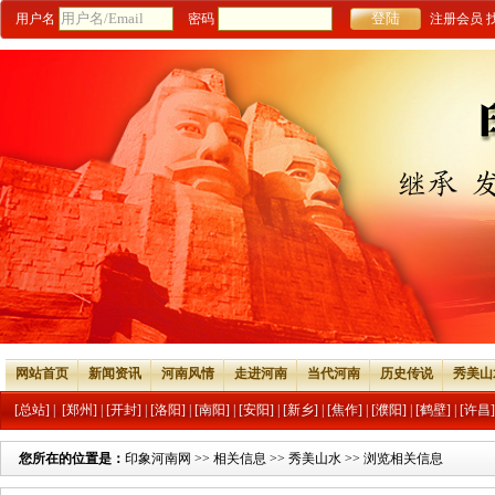
用户名
密码
注册会员
网站首页
新闻资讯
河南风情
走进河南
当代河南
历史传说
秀美山
[总站]
|
[郑州]
|
[开封]
|
[洛阳]
|
[南阳]
|
[安阳]
|
[新乡]
|
[焦作]
|
[濮阳]
|
[鹤壁]
|
[许昌]
您所在的位置是：
印象河南网
>>
相关信息
>>
秀美山水
>> 浏览相关信息