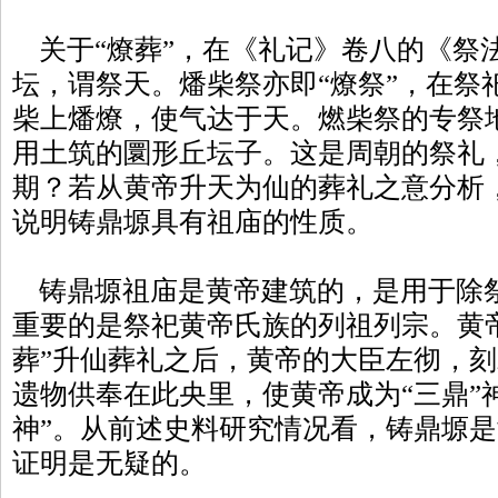
关于“燎葬”，在《礼记》卷八的《祭
坛，谓祭天。燔柴祭亦即“燎祭”，在祭
柴上燔燎，使气达于天。燃柴祭的专祭地
用土筑的圜形丘坛子。这是周朝的祭礼
期？若从黄帝升天为仙的葬礼之意分析
说明铸鼎塬具有祖庙的性质。
铸鼎塬祖庙是黄帝建筑的，是用于除
重要的是祭祀黄帝氏族的列祖列宗。黄
葬”升仙葬礼之后，黄帝的大臣左彻，
遗物供奉在此央里，使黄帝成为“三鼎”
神”。从前述史料研究情况看，铸鼎塬
证明是无疑的。