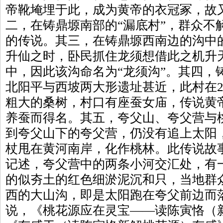
帝靴埯埋于此，成为黄帝的衣冠冢，故
二，在铸鼎塬南部的“漏底村”，群众不
的传说。其三，在铸鼎塬西南边的沟中
升仙之时，卧民抓住龙须想借此之机升
中，因此该沟命名为“龙须沟”。其四，
北阳平与西坡两大形遗址甚近，此村在2
粗大的桑树，村口有座蚕女庙，传说黄
养蚕而得名。其五，夸父山、夸父营与
到夸父山下的夸父营，仍没有追上太阳
杖甩在黄河南岸，化作桃林。此传说故
记述，夸父营中的两条小河交汇处，有
的似夯土的红色细淤泥沉和只，当地群
西的大山沟，即是太阳跑在夸父前边而
说，《桃花源应在灵宝——读陈寅恪（