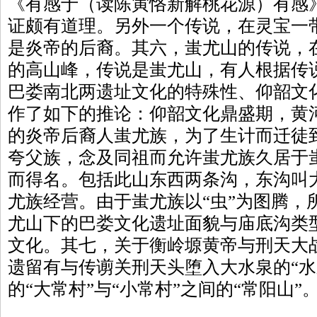
《有感于（读陈寅恪新解桃花源）有感
证颇有道理。另外一个传说，在灵宝一
是炎帝的后裔。其六，蚩尤山的传说，
的高山峰，传说是蚩尤山，有人根据传
巴娄南北两遗址文化的特殊性、仰韶文
作了如下的推论：仰韶文化鼎盛期，黄
的炎帝后裔人蚩尤族，为了生计而迁徒
夸父族，念及同祖而允许蚩尤族久居于
而得名。包括此山东西两条沟，东沟叫
尤族经营。由于蚩尤族以“虫”为图腾，
尤山下的巴娄文化遗址面貌与庙底沟类
文化。其七，关于衡岭塬黄帝与刑天大
遗留有与传谫关刑天头堕入大水泉的“水
的“大常村”与“小常村”之间的“常阳山”