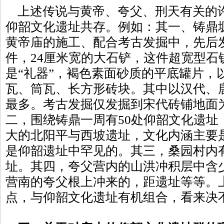
上述传说与黄帝、夸父、刑天有关的
仰韶文化遗址共存。例如：其一、铸鼎
黄帝庙的施工、配合考古发掘中，先后
件，24厘米宽的大石铲，这件超宽型石
是“礼器”，褐色素面砂质的平底罐片，
瓦、筒瓦、长方形砖块。其中以汉代、
最多。考古发掘仅发掘到宋代砖铺地面
二，围绕铸鼎一周有50处仰韶文化遗址
大的北阳平与西坡遗址，文化内涵主要
是仰韶遗址中罕见的。其三，桑园村内
址。其四，夸父营内的山洪冲积层中含
营南的夸父根上冲来的，距遗址等等。
点，与仰韶文化遗址有机组合，看来决