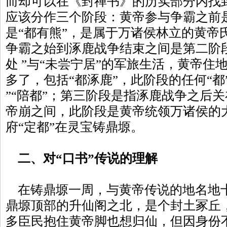
而却可以在《封禅书》的历实部分内找
应该分作三个阶段：黄帝参与争霸之前
是“都有熊”，是属于万诸侯林立的黄帝
争霸之始到涿鹿战争结束之间是第二阶
处 ”与“未尝宁居”的军旅生活，黄帝住地
多了，包括“都涿鹿”，此阶段的任何“都
”“陪都”；第三阶段是指涿鹿战争之后关
帝崩之间，此阶段是黄帝统领万诸侯的
府“定都”在灵宝铸鼎塬。
二、对“口书”传说的理解
在铸鼎塬一周，与黄帝传说的地名地
鼎塬顶部的升仙阁之北，是个封土冢丘
多臣民抱住黄帝脚也想归仙，但因身份