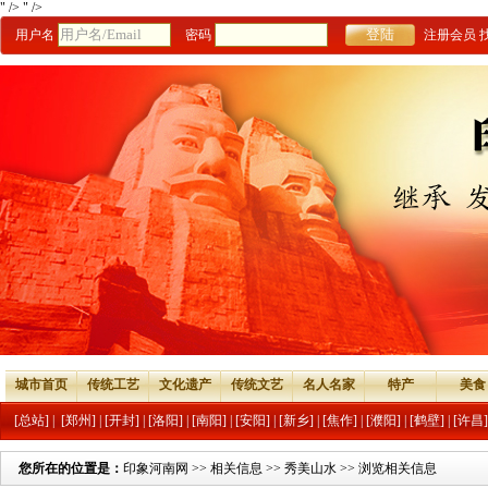
" />
" />
用户名
密码
注册会员
城市首页
传统工艺
文化遗产
传统文艺
名人名家
特产
美食
[总站]
|
[郑州]
|
[开封]
|
[洛阳]
|
[南阳]
|
[安阳]
|
[新乡]
|
[焦作]
|
[濮阳]
|
[鹤壁]
|
[许昌]
您所在的位置是：
印象河南网
>>
相关信息
>>
秀美山水
>> 浏览相关信息