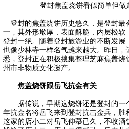
登封焦盖烧饼看似简单但做
登封的焦盖烧饼历史悠久，是登封最
一，其外形墩厚，表面酥脆，内层松软
登封一绝。随着登封旅游业的不断发展
也像少林寺一样名气越来越大。昨日，
悉，登封正在积极搜集整理芝麻焦盖烧
州市非物质文化遗产。
焦盖烧饼跟岳飞抗金有关
据传说，早期这烧饼还是登封的一个
年抗金名将岳飞来到登封抗击金兵，胜
这家的店小二对岳飞仰慕已久，不收酒