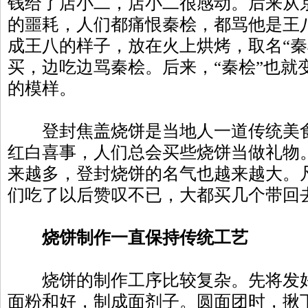
钱给了店小二，店小二很感动。后来从
的噩耗，人们都痛恨秦桧，都骂他是王
成王八的样子，放在火上烘烤，取名“秦
买，边吃边骂秦桧。后来，“秦桧”也就
的模样。
登封焦盖烧饼是当地人一道传统美食
红白喜事，人们总会买些烧饼当做礼物
来越多，登封烧饼的名气也越来越大。
们吃了以后赞叹不已，大都买几个带回
烧饼制作一直保持传统工艺
烧饼的制作工序比较复杂。先将发好
面粉和好，制成面剂子。圆面团时，揪