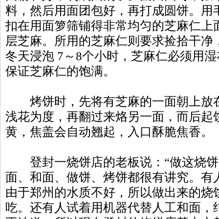
料，然后用面团包好，再打成圆饼。用
扣在用面箩筛铺得非常均匀的芝麻仁上
层芝麻。所用的芝麻仁则要求捡拾干净，
冬天浸泡 7～8个小时，芝麻仁必须用
保证芝麻仁的饱满。
烤饼时，先将有芝麻的一面朝上放在
浅花为度，再翻过来烙另一面，而后起
黄，焦盖会自动翘起，入口酥脆焦香。
登封一烧饼店的老板说：“做这烧饼
面、和面、做饼、烤饼都很有讲究。有
由于郑州的水质不好，所以做出来的烧
吃。还有人试着用机器代替人工和面，