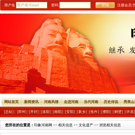
用户名
密码
注册会员
网站首页
新闻资讯
河南风情
走进河南
当代河南
历史传说
秀美山
[总站]
|
[郑州]
|
[开封]
|
[洛阳]
|
[南阳]
|
[安阳]
|
[新乡]
|
[焦作]
|
[濮阳]
|
[鹤壁]
|
[许昌]
您所在的位置是：
印象河南网
>>
相关信息
>>
文化遗产
>> 浏览相关信息