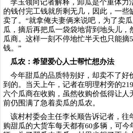
李玉领向记者解释，卸瓜是个重体力
的钱付完工钱就所剩无几，因此，一些
卖了。“就拿俺夫妻俩来说吧，为了卖
瓜，摘后再把瓜一袋袋地背到地头儿，
瓜商。这样一刻不停地忙半天也只能摘50
钱。”
瓜农：希望爱心人士帮忙想办法
今年甜瓜的品质特别好，却卖不了好
到的。当天上午，记者在明理村旁的21
六个瓜商在收购，虽然收购价低得让人
前仍围满了急着卖瓜的瓜农。
该村村委会主任李长顺告诉记者，往
购甜瓜的大货车每天都有60多辆，可今