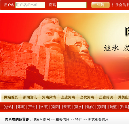
用户名
密码
注册会员
网站首页
新闻资讯
河南风情
走进河南
当代河南
历史传说
秀美山
[总站]
|
[郑州]
|
[开封]
|
[洛阳]
|
[南阳]
|
[安阳]
|
[新乡]
|
[焦作]
|
[濮阳]
|
[鹤壁]
|
[许昌]
您所在的位置是：
印象河南网
>>
相关信息
>>
特产
>> 浏览相关信息