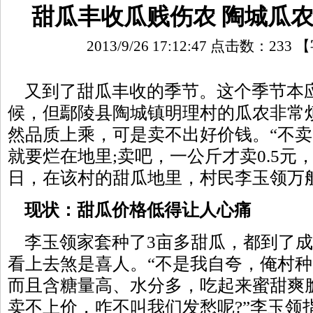
甜瓜丰收瓜贱伤农 陶城瓜农
2013/9/26 17:12:47 点击数：
233
【
又到了甜瓜丰收的季节。这个季节本
候，但鄢陵县陶城镇明理村的瓜农非常
然品质上乘，可是卖不出好价钱。“不
就要烂在地里;卖吧，一公斤才卖0.5元，
日，在该村的甜瓜地里，村民李玉领万
现状：甜瓜价格低得让人心痛
李玉领家套种了3亩多甜瓜，都到了成
看上去煞是喜人。“不是我自夸，俺村
而且含糖量高、水分多，吃起来蜜甜爽
卖不上价，咋不叫我们发愁呢?”李玉领