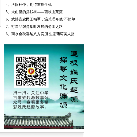
4、
洛阳杜仲，期待重焕生机
5、
大山里的摇钱树——西峡山茱萸
6、
武陟县农民王福军，温总理夸他“不简单
7、
打造品牌是烟叶发展的必由之路
8、
商水金秋喜纳八方宾朋 生态葡萄美人指