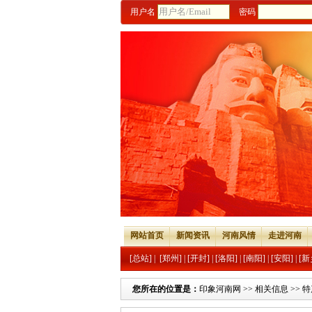
用户名
密码
网站首页
新闻资讯
河南风情
走进河南
[总站]
|
[郑州]
|
[开封]
|
[洛阳]
|
[南阳]
|
[安阳]
|
[新
您所在的位置是：
印象河南网
>>
相关信息
>>
特