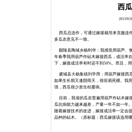
西
2013/9/
西瓜忌连作，可通过嫁接栽培来克服连作
多瓜农意见不一致。
鄢陵县陶城乡杨利华：我感觉用葫芦、瓠
年春季我用葫芦作砧木嫁接西瓜，成活率在
下，嫁接成活率有时还不到50%。而且，
虞城县大杨集镇刘学用：用葫芦嫁接西瓜
如果生长期又逢阴雨天，很容易死棵。我
强，西瓜很少发生枯萎病。
目前，我省的瓜农普遍用葫芦作砧木嫁接
瓜抗病能力越来越差，产量一年不如一年
随着嫁接技术的改进，嫁接成活率一定会
品种的砧木。（原标题：西瓜嫁接该选用