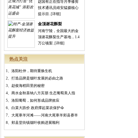
赵国有正在指导月季修剪
技术通讯员靖安猛摄核心
提示目..
[详细]
金顶谢花酥梨
河南宁陵，全国最大的金
顶谢花酥梨生产基地，1.4
万公顷梨..
[详细]
热点关注
1、
洛阳杜仲，期待重焕生机
2、
打造品牌是烟叶发展的必由之路
3、
赵俊海稻田里的秘密
4、
商水金秋喜纳八方宾朋 生态葡萄美人指
5、
洛阳葡萄，如何形成品牌效应
6、
白菜大跌价 政府撑起菜农保护伞
7、
大尾寒羊河滩――河南大尾寒羊郏县赛羊
8、
郏县堂街镇烟叶收购进展顺利