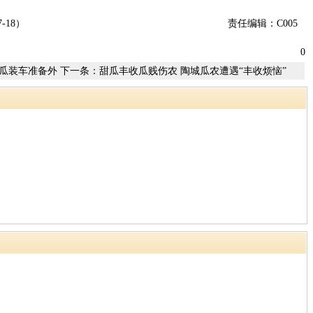
-18）
责任编辑：C005
0
瓜装车准备外
下一条：
甜瓜丰收瓜贱伤农 陶城瓜农遭遇“丰收烦恼”