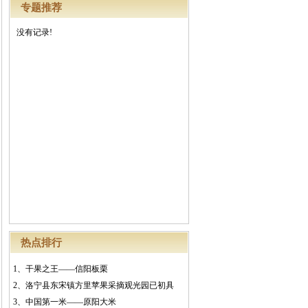
专题推荐
没有记录!
热点排行
1、
干果之王——信阳板栗
2、
洛宁县东宋镇方里苹果采摘观光园已初具
3、
中国第一米——原阳大米