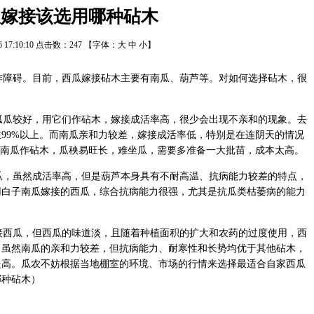
瓜嫁接该选用哪种砧木
26 17:10:10 点击数：
247
【字体：
大
中
小
】
障碍。目前，西瓜嫁接砧木主要有南瓜、葫芦等。对如何选择砧木，很
瓜较好，用它们作砧木，嫁接成活率高，很少会出现不亲和的现象。去
99%以上。而南瓜亲和力较差，嫁接成活率低，特别是在连阴天的情况
用南瓜作砧木，瓜秧易旺长，难坐瓜，需要多准备一大批苗，成本太高。
，虽然成活率高，但是葫芦本身具有不耐高温、抗病能力较差的特点，
用白子南瓜嫁接的西瓜，综合抗病能力很强，尤其是抗瓜类枯萎病的能力
西瓜，但西瓜的味道淡，且随着种植面积的扩大和农药的过度使用，西
。虽然南瓜的亲和力较差，但抗病能力、耐寒性和长势均优于其他砧木，
提高。瓜农不妨根据当地棚室的环境、市场的行情来选择最适合自家西瓜
哪种砧木）