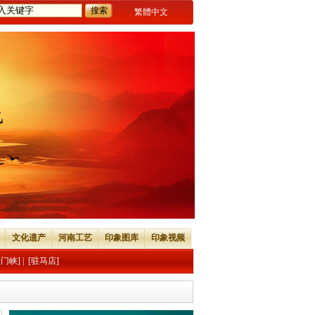
繁體中文
文化遗产
河南工艺
印象图库
印象视频
三门峡]
|
[驻马店]