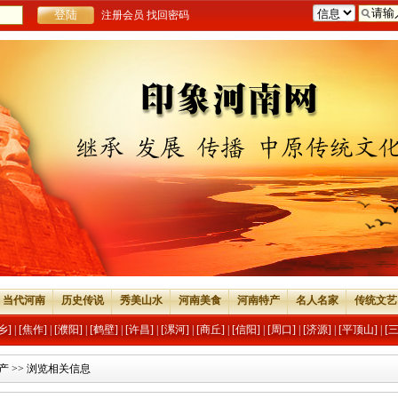
注册会员
找回密码
当代河南
历史传说
秀美山水
河南美食
河南特产
名人名家
传统文艺
乡]
|
[焦作]
|
[濮阳]
|
[鹤壁]
|
[许昌]
|
[漯河]
|
[商丘]
|
[信阳]
|
[周口]
|
[济源]
|
[平顶山]
|
[
产
>> 浏览相关信息