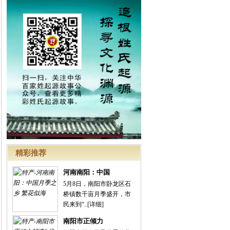
精彩推荐
河南南阳：中国
5月8日，南阳市卧龙区石
桥镇数千亩月季盛开，市
民来到“..
[详细]
南阳市正倾力