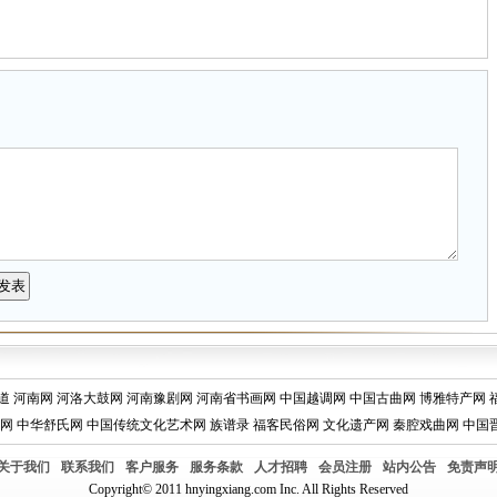
道
河南网
河洛大鼓网
河南豫剧网
河南省书画网
中国越调网
中国古曲网
博雅特产网
网
中华舒氏网
中国传统文化艺术网
族谱录
福客民俗网
文化遗产网
秦腔戏曲网
中国
关于我们
联系我们
客户服务
服务条款
人才招聘
会员注册
站内公告
免责声
Copyright© 2011 hnyingxiang.com Inc. All Rights Reserved