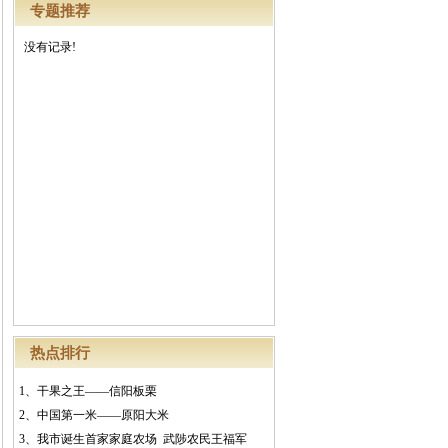
专题推荐
没有记录!
热点排行
1、
干果之王——信阳板栗
2、
中国第一米——原阳大米
3、
我市诞生首家家庭农场 武陟农民王福军