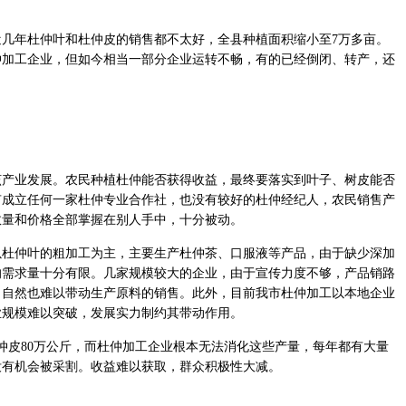
年杜仲叶和杜仲皮的销售都不太好，全县种植面积缩小至7万多亩。
仲加工企业，但如今相当一部分企业运转不畅，有的已经倒闭、转产，还
业发展。农民种植杜仲能否获得收益，最终要落实到叶子、树皮能否
有成立任何一家杜仲专业合作社，也没有较好的杜仲经纪人，农民销售产
数量和价格全部掌握在别人手中，十分被动。
仲叶的粗加工为主，主要生产杜仲茶、口服液等产品，由于缺少深加
的需求量十分有限。几家规模较大的企业，由于宣传力度不够，产品销路
，自然也难以带动生产原料的销售。此外，目前我市杜仲加工以本地企业
业规模难以突破，发展实力制约其带动作用。
皮80万公斤，而杜仲加工企业根本无法消化这些产量，每年都有大量
没有机会被采割。收益难以获取，群众积极性大减。