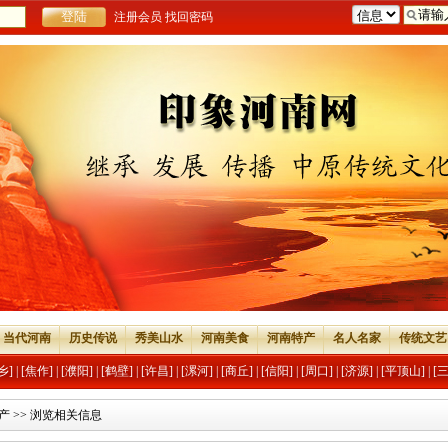
注册会员
找回密码
当代河南
历史传说
秀美山水
河南美食
河南特产
名人名家
传统文艺
乡]
|
[焦作]
|
[濮阳]
|
[鹤壁]
|
[许昌]
|
[漯河]
|
[商丘]
|
[信阳]
|
[周口]
|
[济源]
|
[平顶山]
|
[
产
>> 浏览相关信息