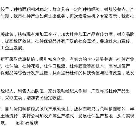
早，种植面积相对稳定，群众具有一定的种植经验，树龄较整齐、产
展时期，我市杜仲产业如何走出低谷，再次焕发生机？专家表示，我市杜
政策，扶持现有粗加工企业，加大杜仲加工产品宣传力度，树立品牌
品，提高经济效益。杜仲保健品具有广泛的社会需求，要通过大力宣传、
加工企业发展。
可采取优惠措施，吸引知名企业、有实力的企业进驻并参与杜仲产业
胶、杜仲油、杜仲花粉、杜仲口服液、杜仲胶囊等高技术、高附加值产
、保健品等综合开发产业链，从而提升杜仲的科技价值与经济效益，激发
纪人、销售人员队伍。充分发动经纪人作用，广泛寻找杜仲产品出
作，采取主动，增加农民稳定收益。
目前汝阳种植模式以联产承包为主，成林面积只占总种植面积的一半
快土地流转，实行公司加农户等生产模式，发展杜仲生产基地，从而实现
展。 记者 石蕴璞