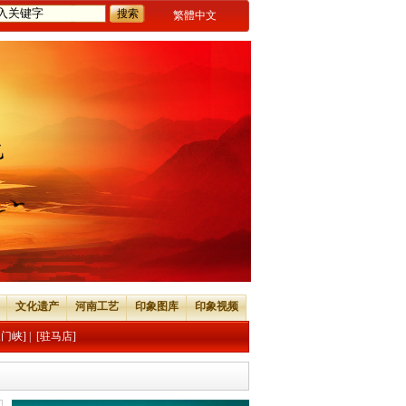
繁體中文
文化遗产
河南工艺
印象图库
印象视频
三门峡]
|
[驻马店]