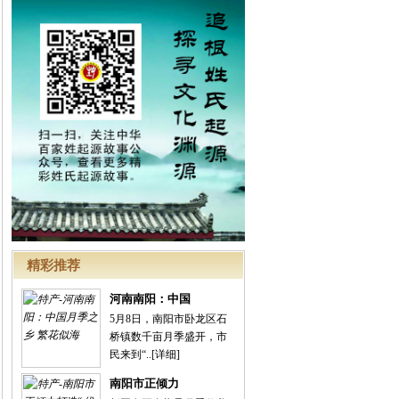
精彩推荐
河南南阳：中国
5月8日，南阳市卧龙区石
桥镇数千亩月季盛开，市
民来到“..
[详细]
南阳市正倾力