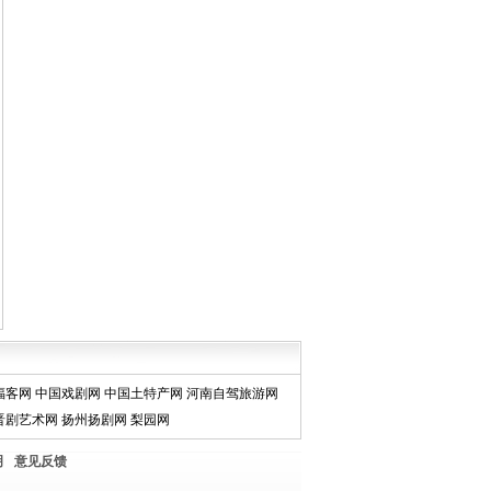
福客网
中国戏剧网
中国土特产网
河南自驾旅游网
晋剧艺术网
扬州扬剧网
梨园网
明
意见反馈