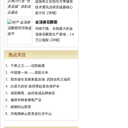
赵国有正在指导月季修剪
技术通讯员靖安猛摄核心
提示目..
[详细]
金顶谢花酥梨
河南宁陵，全国最大的金
顶谢花酥梨生产基地，1.4
万公顷梨..
[详细]
热点关注
1、
干果之王——信阳板栗
2、
中国第一米——原阳大米
3、
我市诞生首家家庭农场 武陟农民王福军
4、
白菜大跌价 政府撑起菜农保护伞
5、
洛阳葡萄，如何形成品牌效应
6、
偃师市鲜食葡萄产业
7、
娇媚的山茱萸
8、
河南西峡山茱萸染红伏牛山