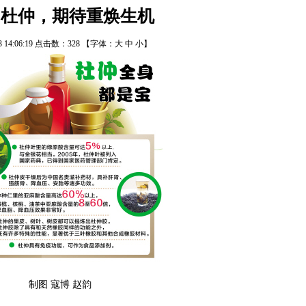
阳杜仲，期待重焕生机
13 14:06:19 点击数：
328
【字体：
大
中
小
】
制图 寇博 赵韵