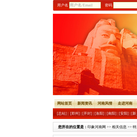
用户名
密码
网站首页
新闻资讯
河南风情
走进河南
[总站]
|
[郑州]
|
[开封]
|
[洛阳]
|
[南阳]
|
[安阳]
|
[新
您所在的位置是：
印象河南网
>>
相关信息
>>
特