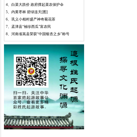
4、
白菜大跌价 政府撑起菜农保护伞
5、
内黄枣林 碧绿连天[图]
6、
巩义小相村盛产神奇菊花茶
7、
孟津县“袖珍西瓜”富农民
8、
河南省嵩县荣获“中国银杏之乡”称号