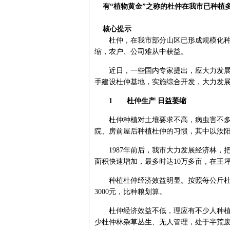
有“植物黄金”之称的杜仲在我市已种植
核心提示
杜仲，在我市部分山区已形成规模化种植
缩，农户、公司难从中获益。
近日，一些国内专家提出，应大力发展杜
手建设杜仲基地，实施综合开发，大力发
1 杜仲生产 日益萎缩
杜仲种植对土壤要求不高，病虫害不多，
院、房前屋后种植杜仲的习惯，其中以汝
1987年前后，我市大力发展经济林，
面积快速增加，最多时达10万多亩，在王
种植杜仲经济效益明显。按照每公斤杜仲
3000元，比种粮划算。
杜仲经济效益不低，理应有不少人种植，
少杜仲林杂草丛生、无人管理，处于半荒