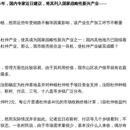
多年，国内专家近日建议，将其列入国家战略性新兴产业——
，然而近些年受销路不畅等因素影响，该产业生产加工环节不断萎
仲产业，使其成为国家战略性新兴产业之一；国内其他地方已陆续着
展杜仲产业。那么，我市能否抓住这一良机，使杜仲产业破茧成蝶？
管理方面也比较容易。由于其药用价值，我市山区农户很早就有在庭
阳最多。
把汝阳确定为杜仲基地县并对种植杜仲给予项目资金支持，汝阳杜仲种植
坪、靳村、付店、三屯、十八盘等乡镇广泛分布。
叶2元、每公斤普通杜仲皮40元的市场收购价格计算，1亩杜仲收益约
然而实际情况并非如此。记者近日在靳村、付店等几个乡镇看到，不
废状态。一名村民说，由于市场需求量很少，基本没什么人来收，偶尔有