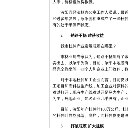
人来，价格也压得很低。
汝阳县经济林办公室工作人员说，最近几
经过多年发展，汝阳县相继成立了一些杜
有的处于半停产状态。
2 销路不畅 难获收益
我市杜仲产业发展瓶颈在哪里？
市林业局专家认为，销路不畅阻碍了该产
卖出去。以汝阳为例，目前，汝阳本地没
品完全靠坐等一些个人和企业上门收购，
对于本地杜仲加工企业而言，目前仍以杜
工项目和高科技生产线，加工企业对原料
难以打开，现有生产线难以开足马力生产
为主，外地企业、知名企业几乎没有，企
目前，汝阳年产杜仲叶100万公斤、杜仲
的杜仲叶自然脱落、腐烂，而杜仲皮更是
3 打破瓶颈 扩大规模