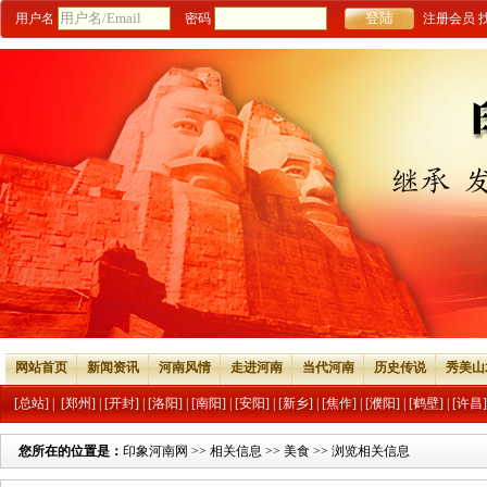
用户名
密码
注册会员
网站首页
新闻资讯
河南风情
走进河南
当代河南
历史传说
秀美山
[总站]
|
[郑州]
|
[开封]
|
[洛阳]
|
[南阳]
|
[安阳]
|
[新乡]
|
[焦作]
|
[濮阳]
|
[鹤壁]
|
[许昌]
您所在的位置是：
印象河南网
>>
相关信息
>>
美食
>> 浏览相关信息