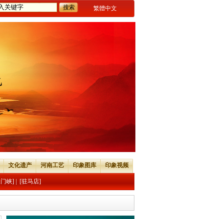
繁體中文
文化遗产
河南工艺
印象图库
印象视频
三门峡]
|
[驻马店]