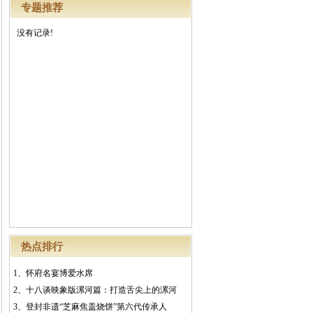
专题推荐
没有记录!
热点排行
1、
怀府名宴博爱水席
2、
十八谈映象版漯河篇：打造舌尖上的漯河
3、
登封非遗“芝麻焦盖烧饼”第六代传承人