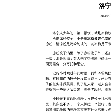
洛
2013/9/
洛宁人大年初一第一顿饭，就是凉粉饺
所谓凉粉饺子，不是用凉粉做馅包成的饺
凉粉，清凉粉是淀粉制成的，黄凉粉是玉
凉粉饺子汤里，除了凉粉饺子外，还加入
一饭，那是圆满；客人来了热腾腾地端上
面更蕴含一分寄托和思念。
记得小时候过年的时候，我和爷爷奶奶在
味。有时我们的饺子还没盛入碗里，已经
子的任务非我莫属。到了别人家，老人会
鞭拆散一些塞入我口袋，算是奖励吧。捧
小时候不喜欢吃凉粉，只把饺子挑出来。
完，其实也不多，一个人扒拉一个就行，
知道用淀粉做的凉粉其实没有什么营养，