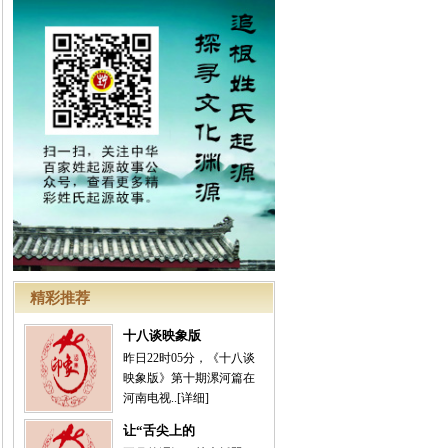
精彩推荐
十八谈映象版
昨日22时05分，《十八谈
映象版》第十期漯河篇在
河南电视..
[详细]
让“舌尖上的