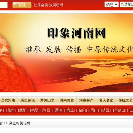
注册会员
找回密码
当代河南
历史传说
秀美山水
河南美食
河南特产
名人名家
传统文艺
乡]
|
[焦作]
|
[濮阳]
|
[鹤壁]
|
[许昌]
|
[漯河]
|
[商丘]
|
[信阳]
|
[周口]
|
[济源]
|
[平顶山]
|
[
食
>> 浏览相关信息