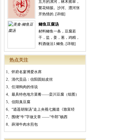
五月的漯河，林木摇翠，
繁花锦簇。沙河、澧河张
开热情的..
[详细]
鲫鱼豆腐汤
材料鲫鱼一条，豆腐若
干，盐，姜，葱，鸡精，
料酒做法1.鲫鱼..
[详细]
热点关注
1、
怀府名宴博爱水席
2、
清代贡品：信阳固始皮丝
3、
任湖狗肉的传说
4、
最具特色地方菜肴——栾川豆腐（组图）
5、
信阳臭豆腐
6、
“逍遥胡辣汤”走上央视七频道《致富经
7、
围绕“牛”字做文章 ——“牛郎”杨西
8、
薛湖牛肉水煎包