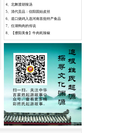
4、
北舞渡胡辣汤
5、
清代贡品：信阳固始皮丝
6、
道口烧鸡入选河南首批特产食品
7、
任湖狗肉的传说
8、
【濮阳美食】牛肉耗辣椒