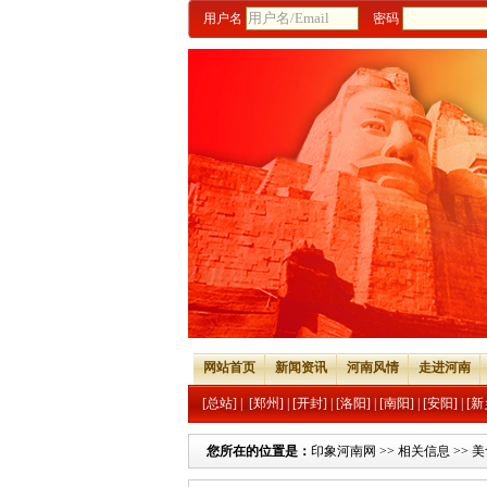
用户名
密码
网站首页
新闻资讯
河南风情
走进河南
[总站]
|
[郑州]
|
[开封]
|
[洛阳]
|
[南阳]
|
[安阳]
|
[新
您所在的位置是：
印象河南网
>>
相关信息
>>
美