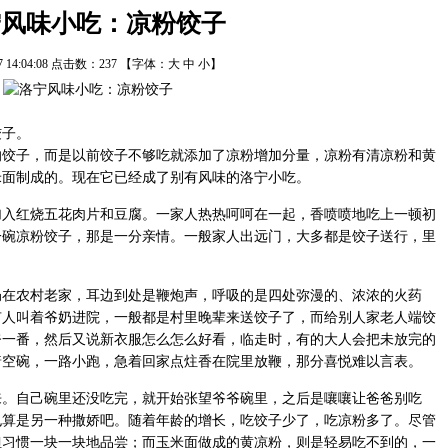
宁风味小吃：凉粉饺子
27 14:04:08 点击数：
237
【字体：
大
中
小
】
子。
子，而是以前饺子不够吃就添加了凉粉增加分量，凉粉有清凉粉和黄
米面制成的。现在它已经成了别有风味的洛宁小吃。
红烧五花肉片和豆腐。一家人热热呵呵在一起，香喷喷地吃上一顿初
一碗凉粉饺子，那是一分亲情。一般家人出远门，大多都是饺子送行，里
农村老家，耳边到处是鞭炮声，呼吸的是四处弥漫的、浓浓的火药
有人叫着爷奶进院，一般都是村里晚辈来送饺子了，而给别人家老人端饺
夸一番，然后又说新衣服怎么怎么好看，临走时，有的大人会把未放完的
着空碗，一路小跑，急着回家点炷香在院里放鞭，那分喜悦难以言表。
自己碗里还没吃完，就开始张望爷爷碗里，之后是嚷嚷让爸爸别吃
也算是另一种撒娇吧。随着年龄的增长，吃饺子少了，吃凉粉多了。尽管
但习惯一块一块地品尝；而玉米面做成的黄凉粉，则是轻易吃不到的，一