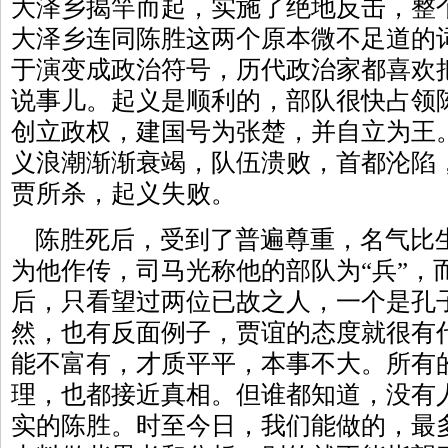
大泽乡揭竿而起，实施了绝地反击，整
大泽乡连同陈胜这两个原本微不足道的
于演变成政治符号，历代政治家都喜欢
说事儿。起义是顺利的，部队很快占领
创立政权，建国号为张楚，并自立为王
义浪潮渐渐衰竭，队伍溃败，首都沦陷
贾所杀，起义失败。
陈胜死后，受到了普遍尊重，名气比
为他作传，司马光称他的部队为“兵”，
后，只看望过两位已故之人，一个是孔
然，也有反面例子，贾谊的态度就很有
能不富有，才质平平，本事不大。所有
理，也都接近真相。但谁都知道，没有
实的陈胜。时至今日，我们能做的，最