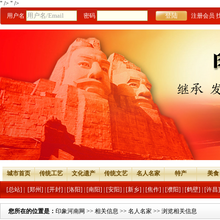
" />
" />
用户名
密码
注册会员
城市首页
传统工艺
文化遗产
传统文艺
名人名家
特产
美食
[总站]
|
[郑州]
|
[开封]
|
[洛阳]
|
[南阳]
|
[安阳]
|
[新乡]
|
[焦作]
|
[濮阳]
|
[鹤壁]
|
[许昌]
您所在的位置是：
印象河南网
>>
相关信息
>>
名人名家
>> 浏览相关信息