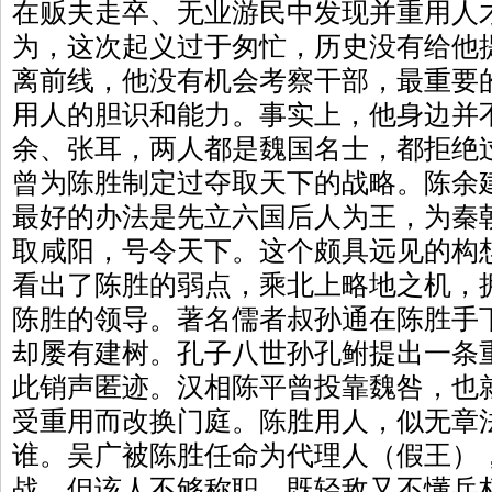
在贩夫走卒、无业游民中发现并重用人
为，这次起义过于匆忙，历史没有给他
离前线，他没有机会考察干部，最重要
用人的胆识和能力。事实上，他身边并
余、张耳，两人都是魏国名士，都拒绝
曾为陈胜制定过夺取天下的战略。陈余
最好的办法是先立六国后人为王，为秦
取咸阳，号令天下。这个颇具远见的构
看出了陈胜的弱点，乘北上略地之机，
陈胜的领导。著名儒者叔孙通在陈胜手
却屡有建树。孔子八世孙孔鲋提出一条
此销声匿迹。汉相陈平曾投靠魏咎，也
受重用而改换门庭。陈胜用人，似无章
谁。吴广被陈胜任命为代理人（假王）
战，但该人不够称职，既轻敌又不懂兵