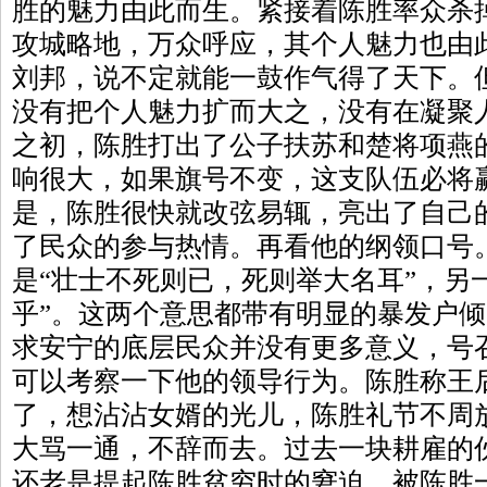
胜的魅力由此而生。紧接着陈胜率众杀
攻城略地，万众呼应，其个人魅力也由
刘邦，说不定就能一鼓作气得了天下。
没有把个人魅力扩而大之，没有在凝聚
之初，陈胜打出了公子扶苏和楚将项燕
响很大，如果旗号不变，这支队伍必将
是，陈胜很快就改弦易辄，亮出了自己
了民众的参与热情。再看他的纲领口号
是“壮士不死则已，死则举大名耳”，另
乎”。这两个意思都带有明显的暴发户
求安宁的底层民众并没有更多意义，号
可以考察一下他的领导行为。陈胜称王
了，想沾沾女婿的光儿，陈胜礼节不周
大骂一通，不辞而去。过去一块耕雇的
还老是提起陈胜贫穷时的窘迫，被陈胜