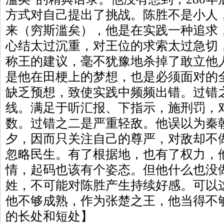
方式对自己提出了挑战。陈胜不是小人
来（穷斯滥矣），他是在实践一种追求
心结太过沉重，对王位的求索太过急切
称王的建议，毫不犹豫地杀掉了敢立他
是他在田梗上的梦想，也是必须面对的
缺乏预想，致使实践中频频出错。过错
线。满足于听汇报、下指示，施刑罚，
数。过错之二是严重轻敌。他误以为秦
夕，因而只关注自己的尊严，对敌却不
忽略民生。有了根据地，也有了权力，
情，起码也该有个姿态。但他什么也没
姓，不可能对陈胜产生持续好感。可以
他不够成熟，作为张楚之王，他当得不
的长处和短处】