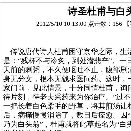
诗圣杜甫与白
2012/5/10 10:13:00 点击数：
156
【
传说唐代诗人杜甫困守京华之际，生
是：“残杯不与冷炙，到处潜悲辛”。一
天前的剩粥，不久便呕吐不止，腹部剧
身无分文，根本无钱求医问药。这时，
家门前，见此情景，十分同情杜甫，询
待片刻，待老夫采药来为你治疗。”过
一把长着白色柔毛的野草，将其煎汤让
后，病痛慢慢消除了，数日后痊愈。因
乃为白头翁”，杜甫就将此草起名为“白