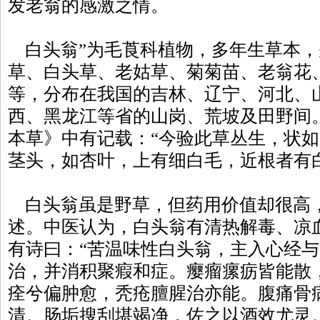
发老翁的感激之情。
白头翁”为毛莨科植物，多年生草本，
草、白头草、老姑草、菊菊苗、老翁花
等，分布在我国的吉林、辽宁、河北、
西、黑龙江等省的山岗、荒坡及田野间
本草》中有记载：“今验此草丛生，状
茎头，如杏叶，上有细白毛，近根者有
白头翁虽是野草，但药用价值却很高
述。中医认为，白头翁有清热解毒、凉
有诗曰：“苦温味性白头翁，主入心经
治，并消积聚瘕和症。瘿瘤瘰疬皆能散
痊兮偏肿愈，秃疮膻腥治亦能。腹痛骨
清。肠垢搜刮堪竭净，佐之以酒效尤灵