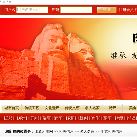
" />
" />
用户名
密码
注册会员
城市首页
传统工艺
文化遗产
传统文艺
名人名家
特产
美食
[总站]
|
[郑州]
|
[开封]
|
[洛阳]
|
[南阳]
|
[安阳]
|
[新乡]
|
[焦作]
|
[濮阳]
|
[鹤壁]
|
[许昌]
您所在的位置是：
印象河南网
>>
相关信息
>>
名人名家
>> 浏览相关信息