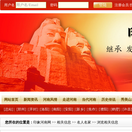
用户名
密码
注册会员
网站首页
新闻资讯
河南风情
走进河南
当代河南
历史传说
秀美山
[总站]
|
[郑州]
|
[开封]
|
[洛阳]
|
[南阳]
|
[安阳]
|
[新乡]
|
[焦作]
|
[濮阳]
|
[鹤壁]
|
[许昌]
您所在的位置是：
印象河南网
>>
相关信息
>>
名人名家
>> 浏览相关信息