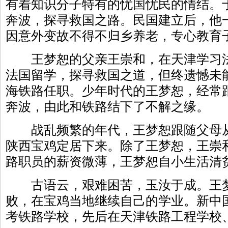
有着知识分子特有的忧国忧民的情结。
奔波，探寻救国之路。民国建立后，他
因意外变故不得不归乡养老，专心教育
王梦恕的父亲王崇和，在天津学习法
法国留学，探寻救国之道，但终遗憾未
海铁路任职。少年时代的王梦恕，经常
奔波，由此和铁路结下了不解之缘。
战乱频繁的年代，王梦恕跟随父母从
陕西宝鸡定居下来。除了王梦恕，王崇
路职员的薪资微薄，王梦恕自小生活清
古语云，艰难困苦，玉汝于成。王梦
败，在宝鸡当地继续自己的学业。新中
考铁路学校，先后在天津铁路工程学校