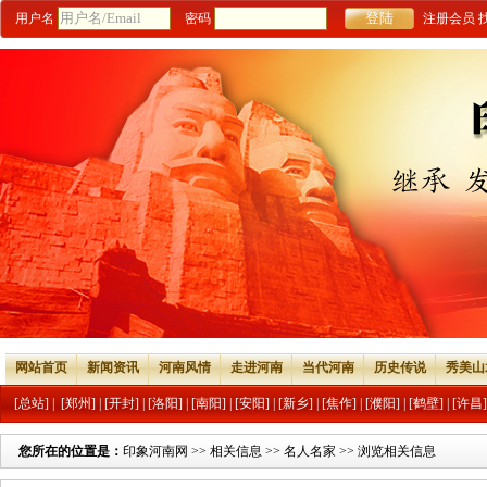
用户名
密码
注册会员
网站首页
新闻资讯
河南风情
走进河南
当代河南
历史传说
秀美山
[总站]
|
[郑州]
|
[开封]
|
[洛阳]
|
[南阳]
|
[安阳]
|
[新乡]
|
[焦作]
|
[濮阳]
|
[鹤壁]
|
[许昌]
您所在的位置是：
印象河南网
>>
相关信息
>>
名人名家
>> 浏览相关信息