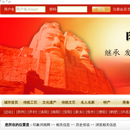
" />
" />
用户名
密码
注册会员
城市首页
传统工艺
文化遗产
传统文艺
名人名家
特产
美食
[总站]
|
[郑州]
|
[开封]
|
[洛阳]
|
[南阳]
|
[安阳]
|
[新乡]
|
[焦作]
|
[濮阳]
|
[鹤壁]
|
[许昌]
您所在的位置是：
印象河南网
>>
相关信息
>>
历史传说
>> 浏览相关信息