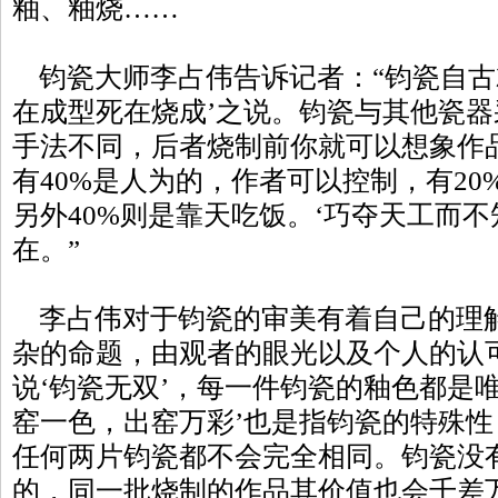
釉、釉烧……
钧瓷大师李占伟告诉记者：“钧瓷自古就
在成型死在烧成’之说。钧瓷与其他瓷
手法不同，后者烧制前你就可以想象作
有40%是人为的，作者可以控制，有2
另外40%则是靠天吃饭。‘巧夺天工而不
在。”
李占伟对于钧瓷的审美有着自己的理解
杂的命题，由观者的眼光以及个人的认
说‘钧瓷无双’，每一件钧瓷的釉色都是
窑一色，出窑万彩’也是指钧瓷的特殊
任何两片钧瓷都不会完全相同。钧瓷没
的，同一批烧制的作品其价值也会千差