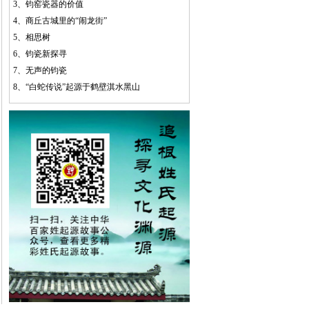
3、
钧窑瓷器的价值
4、
商丘古城里的“闹龙街”
5、
相思树
6、
钧瓷新探寻
7、
无声的钧瓷
8、
“白蛇传说”起源于鹤壁淇水黑山