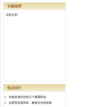
专题推荐
没有记录!
热点排行
1、
钧瓷发展经历的几个重要阶段
2、
比赛竞技显风采，象棋文化得发扬