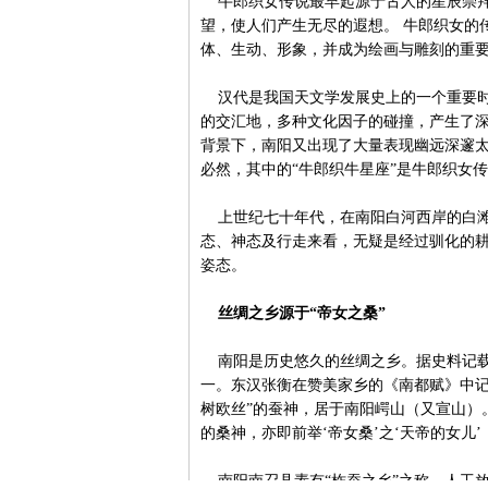
牛郎织女传说最早起源于古人的星辰崇拜
望，使人们产生无尽的遐想。 牛郎织女的
体、生动、形象，并成为绘画与雕刻的重
汉代是我国天文学发展史上的一个重要时
的交汇地，多种文化因子的碰撞，产生了
背景下，南阳又出现了大量表现幽远深邃
必然，其中的“牛郎织牛星座”是牛郎织女
上世纪七十年代，在南阳白河西岸的白滩
态、神态及行走来看，无疑是经过驯化的
姿态。
丝绸之乡源于“帝女之桑”
南阳是历史悠久的丝绸之乡。据史料记载
一。东汉张衡在赞美家乡的《南都赋》中记载
树欧丝”的蚕神，居于南阳崿山（又宣山）
的桑神，亦即前举‘帝女桑’之‘天帝的女儿’
南阳南召县素有“柞蚕之乡”之称。人工放