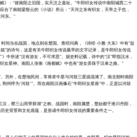
时赋》：“彼南阳之旧国，实天汉之嘉祉。”牛郎织女传说中南阳城西二十
，应合了南朝梁殷云的《小说》所云：“天河之东有织女，天帝之子也，
河东。”
间当在战国，地点则在楚国。查经问典，《诗经·小雅·大东》中有“趾
箱”的诗句，这是有关牛郎织女传说最早的文字记录，是牛郎织女传说
广》中所述“汉有游女，不可求思”。据史料记载，诗中的“汉”即指汉水，
或织女星神。南阳人张衡《南都赋》中也有“游女弄珠于汉皋之曲。”
”。另外，在楚地民间，常将牵牛星与河鼓三星搞混淆了。南北朝时南阳
荆州呼为‘河鼓’”。而在南阳汉画像石“牛郎织女星座”中，正是以河鼓
江汉，襟三山而带群湖”之称。战国时，南阳属楚，楚始都于淅川丹阳，
的历史背景和文化底蕴，是形成牛郎织女传说的重要条件之一。