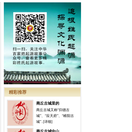
精彩推荐
商丘古城里的
商丘古城又称“归德古
城”、“应天府”、“睢阳古
城”..
[详细]
商丘古城中山