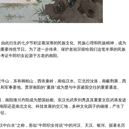
由此衍生的七夕节积淀着深厚的民族文化、民族心理和民族精神，成为
的重要传统节日。为了进一步传承、保护老祖宗留给我们这笔丰厚的民族
步考证牛郎织女起源于古老的南阳。
牛山，东有桐柏山，西依秦岭，南临汉水。它北控汝洛，南蔽荆襄，西
和军事要地。贯穿南阳的“夏路”成为楚与中原诸国交往的重要通道。
，南阳淅川丹阳成为楚国始都。东汉光武帝刘秀及其重要文臣武将发迹
时，南阳还是南北文化、科技发展的交汇地，多种文化因子的碰撞，产生了
特征。
中白水”之称，形似“牛郎织女传说”中的河汉、天汉、银河。据著名历