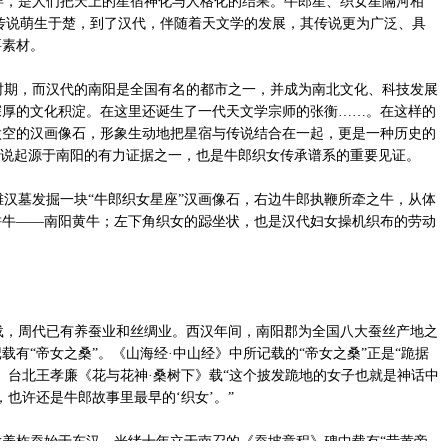
，是人们把天上的星宿神化与人格化的结果。牛郎星、织女星隔河相
传说萌生于楚，到了汉代，伴随着天文学的发展，其传说更为广泛、具
要素材。
期，而汉代的南阳是全国有名的都市之一，并成为南北文化、科技发展
深厚的文化积淀。在这里还诞生了一代天文学宗师的张衡……。在这样的
太空的汉画像石，形象生动地把星宿与传说结合在一起，更是一种历史的
传说起源于南阳的有力证据之一，也是牛郎织女传承谱系的重要见证。
汉墓发掘一块“牛郎织女星座”汉画像石，右边牛郎执鞭所牵之牛，从体
耕牛——南阳黄牛；左下角织女的跽坐状，也是汉代妇女操机织布的劳动
，周代已有养蚕业和丝绸业。西汉年间，南阳郡为全国八大蚕丝产地之
有“帝女之桑”。《山海经·中山经》中所记载的“帝女之桑”正是“跪据
。台北王孝廉《花与花神·桑树下》载“这个披发跪地的女子也就是神话中
，也许还是牛郎故事里最早的‘织女’。”
养柞蚕始于东汉。光绪十年立于南召的《蚕坡章程》碑中载有“昔黄帝