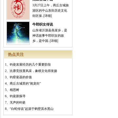
3月27日上午，商丘古城旅
游区的中山东街历史文化
街区保..
[详细]
牛郎织女传说
山东省沂源县燕崖乡，是
神话故事牛郎织女的故
乡，是中国..
[详细]
热点关注
1、
钧瓷发展经历的几个重要阶段
2、
比赛竞技显风采，象棋文化得发扬
3、
钧窑瓷器的价值
4、
商丘古城里的“闹龙街”
5、
相思树
6、
钧瓷新探寻
7、
无声的钧瓷
8、
“白蛇传说”起源于鹤壁淇水黑山