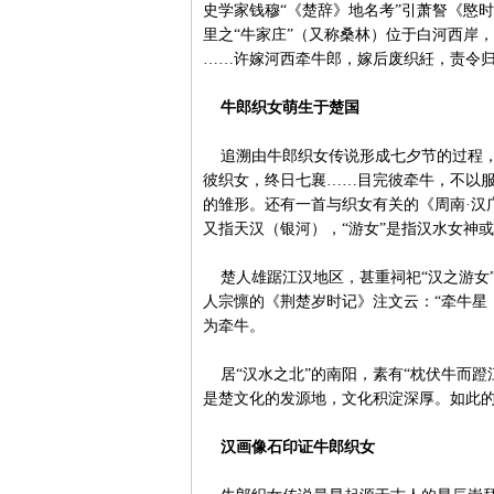
史学家钱穆“《楚辞》地名考”引萧詧《愍
里之“牛家庄”（又称桑林）位于白河西岸
……许嫁河西牵牛郎，嫁后废织紝，责令归
牛郎织女萌生于楚国
追溯由牛郎织女传说形成七夕节的过程，时
彼织女，终日七襄……目完彼牵牛，不以服
的雏形。还有一首与织女有关的《周南·汉
又指天汉（银河），“游女”是指汉水女神
楚人雄踞江汉地区，甚重祠祀“汉之游女
人宗懔的《荆楚岁时记》注文云：“牵牛星，
为牵牛。
居“汉水之北”的南阳，素有“枕伏牛而蹬
是楚文化的发源地，文化积淀深厚。如此
汉画像石印证牛郎织女