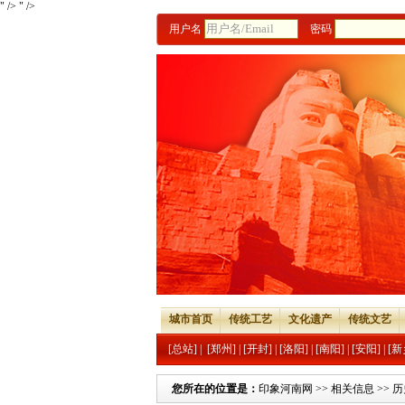
" />
" />
用户名
密码
城市首页
传统工艺
文化遗产
传统文艺
[总站]
|
[郑州]
|
[开封]
|
[洛阳]
|
[南阳]
|
[安阳]
|
[新
您所在的位置是：
印象河南网
>>
相关信息
>>
历