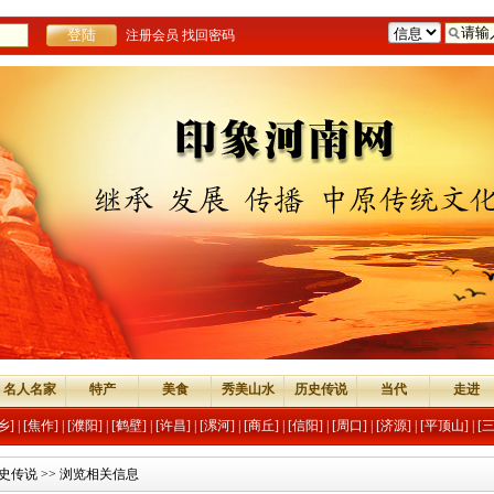
注册会员
找回密码
名人名家
特产
美食
秀美山水
历史传说
当代
走进
乡]
|
[焦作]
|
[濮阳]
|
[鹤壁]
|
[许昌]
|
[漯河]
|
[商丘]
|
[信阳]
|
[周口]
|
[济源]
|
[平顶山]
|
[
史传说
>> 浏览相关信息