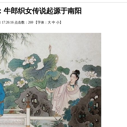
：牛郎织女传说起源于南阳
21 17:26:16 点击数：
269
【字体：
大
中
小
】