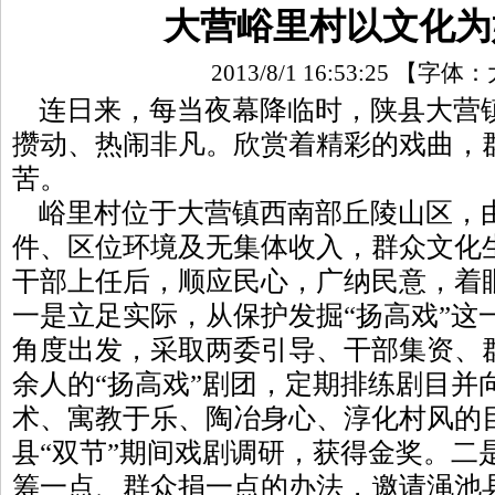
大营峪里村以文化为
2013/8/1 16:53:25
【字体：
连日来，每当夜幕降临时，陕县大营
攒动、热闹非凡。欣赏着精彩的戏曲，
苦。
峪里村位于大营镇西南部丘陵山区，
件、区位环境及无集体收入，群众文化
干部上任后，顺应民心，广纳民意，着
一是立足实际，从保护发掘“扬高戏”这
角度出发，采取两委引导、干部集资、群
余人的“扬高戏”剧团，定期排练剧目并
术、寓教于乐、陶冶身心、淳化村风的
县“双节”期间戏剧调研，获得金奖。二
筹一点、群众捐一点的办法，邀请渑池