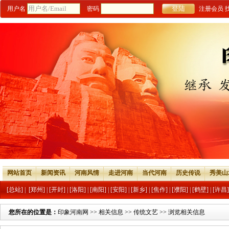
用户名
密码
注册会员
网站首页
新闻资讯
河南风情
走进河南
当代河南
历史传说
秀美山
[总站]
|
[郑州]
|
[开封]
|
[洛阳]
|
[南阳]
|
[安阳]
|
[新乡]
|
[焦作]
|
[濮阳]
|
[鹤壁]
|
[许昌]
您所在的位置是：
印象河南网
>>
相关信息
>>
传统文艺
>> 浏览相关信息