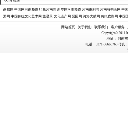
商都网
中国网河南频道
印象河南网
新华网河南频道
河南豫剧网
河南省书画网
中
游网
中国传统文化艺术网
族谱录
文化遗产网
梨园网
河洛大鼓网
剪纸皮影网
中国
网站首页
关于我们
联系我们
客户服务
Copyright© 2011 hn
地址： 河南省郑
电话：0371-86663763 传真：0