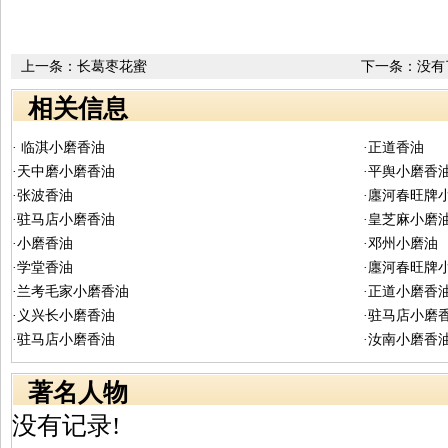
上一条：
长葛枣花蜜
下一条：没有
相关信息
· 临淇小磨香油
·正道香油
·天中磨小磨香油
·平舆小磨香
·张波香油
·廛河春旺牌
·驻马店小磨香油
·皇芝麻小磨
·小磨香油
·邓州小磨油
·学堂香油
·廛河春旺牌
·兰考毛家小磨香油
·正道小磨香
·义兴长小磨香油
·驻马店小磨
·驻马店小磨香油
·汝南小磨香
著名人物
没有记录!