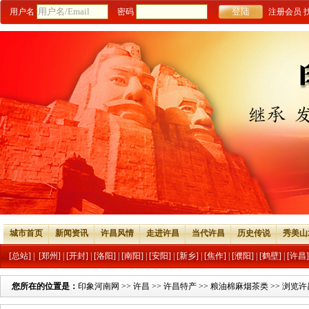
用户名
密码
注册会员
城市首页
新闻资讯
许昌风情
走进许昌
当代许昌
历史传说
秀美山
[总站]
|
[郑州]
|
[开封]
|
[洛阳]
|
[南阳]
|
[安阳]
|
[新乡]
|
[焦作]
|
[濮阳]
|
[鹤壁]
|
[许昌]
您所在的位置是：
印象河南网
>>
许昌
>>
许昌特产
>>
粮油棉麻烟茶类
>> 浏览许