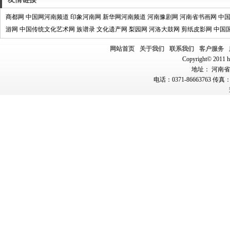
商都网
中国网河南频道
印象河南网
新华网河南频道
河南豫剧网
河南省书画网
中
游网
中国传统文化艺术网
族谱录
文化遗产网
梨园网
河洛大鼓网
剪纸皮影网
中国
网站首页
关于我们
联系我们
客户服务
Copyright© 2011 hn
地址： 河南省郑
电话：0371-86663763 传真：0