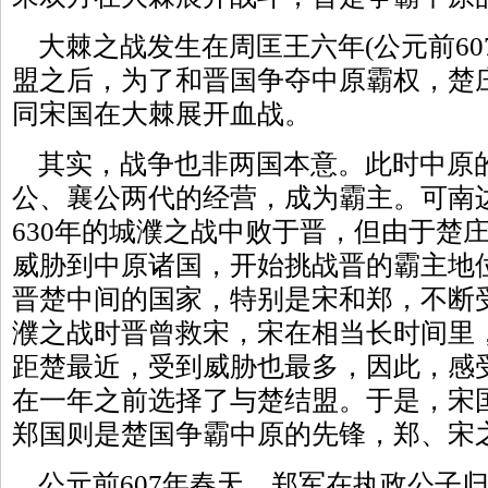
大棘之战发生在周匡王六年(公元前60
盟之后，为了和晋国争夺中原霸权，楚
同宋国在大棘展开血战。
其实，战争也非两国本意。此时中原
公、襄公两代的经营，成为霸主。可南
630年的城濮之战中败于晋，但由于楚
威胁到中原诸国，开始挑战晋的霸主地
晋楚中间的国家，特别是宋和郑，不断
濮之战时晋曾救宋，宋在相当长时间里
距楚最近，受到威胁也最多，因此，感
在一年之前选择了与楚结盟。于是，宋
郑国则是楚国争霸中原的先锋，郑、宋
公元前607年春天，郑军在执政公子