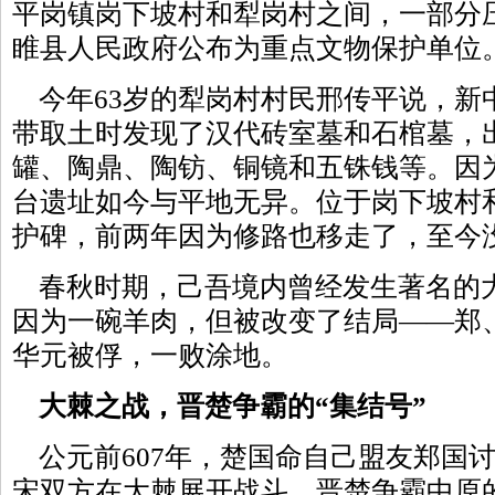
平岗镇岗下坡村和犁岗村之间，一部分压
睢县人民政府公布为重点文物保护单位
今年63岁的犁岗村村民邢传平说，新
带取土时发现了汉代砖室墓和石棺墓，
罐、陶鼎、陶钫、铜镜和五铢钱等。因
台遗址如今与平地无异。位于岗下坡村
护碑，前两年因为修路也移走了，至今
春秋时期，己吾境内曾经发生著名的
因为一碗羊肉，但被改变了结局——郑
华元被俘，一败涂地。
大棘之战，晋楚争霸的“集结号”
公元前607年，楚国命自己盟友郑国
宋双方在大棘展开战斗，晋楚争霸中原