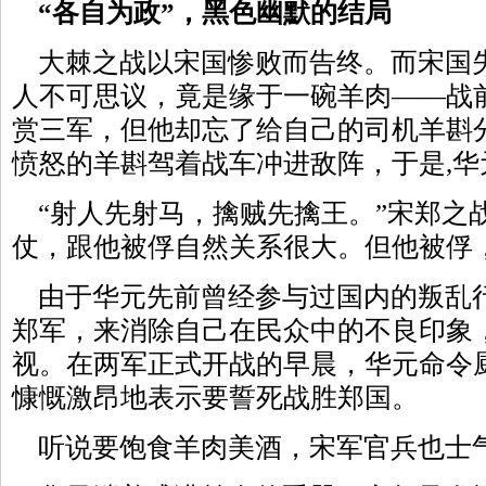
“各自为政”，黑色幽默的结局
大棘之战以宋国惨败而告终。而宋国
人不可思议，竟是缘于一碗羊肉——战
赏三军，但他却忘了给自己的司机羊斟
愤怒的羊斟驾着战车冲进敌阵，于是,
“射人先射马，擒贼先擒王。”宋郑之
仗，跟他被俘自然关系很大。但他被俘
由于华元先前曾经参与过国内的叛乱
郑军，来消除自己在民众中的不良印象
视。在两军正式开战的早晨，华元命令
慷慨激昂地表示要誓死战胜郑国。
听说要饱食羊肉美酒，宋军官兵也士