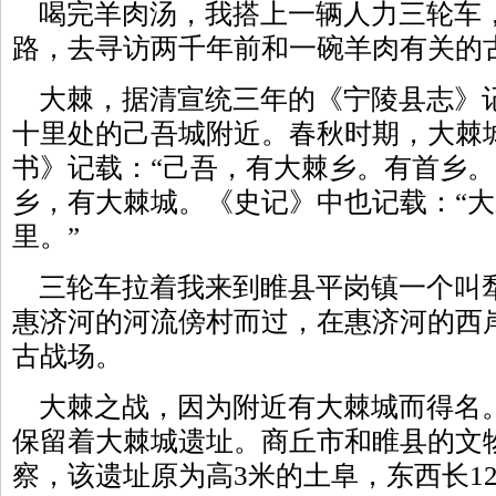
喝完羊肉汤，我搭上一辆人力三轮车
路，去寻访两千年前和一碗羊肉有关的
大棘，据清宣统三年的《宁陵县志》
十里处的己吾城附近。春秋时期，大棘
书》记载：“己吾，有大棘乡。有首乡。
乡，有大棘城。《史记》中也记载：“
里。”
三轮车拉着我来到睢县平岗镇一个叫
惠济河的河流傍村而过，在惠济河的西
古战场。
大棘之战，因为附近有大棘城而得名
保留着大棘城遗址。商丘市和睢县的文
察，该遗址原为高3米的土阜，东西长12