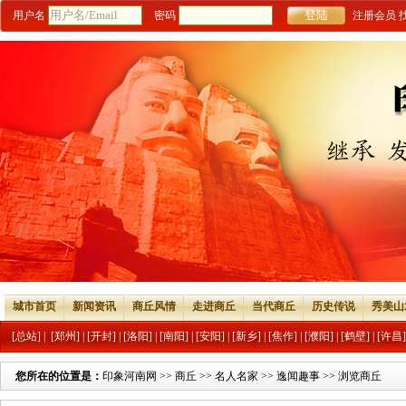
用户名
密码
注册会员
城市首页
新闻资讯
商丘风情
走进商丘
当代商丘
历史传说
秀美山
[总站]
|
[郑州]
|
[开封]
|
[洛阳]
|
[南阳]
|
[安阳]
|
[新乡]
|
[焦作]
|
[濮阳]
|
[鹤壁]
|
[许昌]
您所在的位置是：
印象河南网
>>
商丘
>>
名人名家
>>
逸闻趣事
>> 浏览商丘