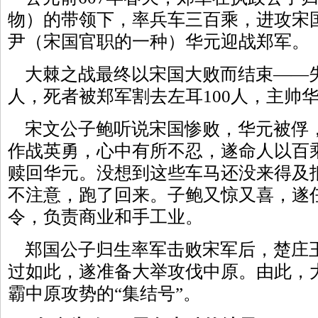
物）的带领下，率兵车三百乘，进攻宋
尹（宋国官职的一种）华元迎战郑军。
大棘之战最终以宋国大败而结束——失去
人，死者被郑军割去左耳100人，主帅
宋文公子鲍听说宋国惨败，华元被俘
作战英勇，心中有所不忍，遂命人以百
赎回华元。没想到这些车马还没来得及
不注意，跑了回来。子鲍又惊又喜，遂
令，负责商业和手工业。
郑国公子归生率军击败宋军后，楚庄
过如此，遂准备大举攻伐中原。由此，
霸中原攻势的“集结号”。