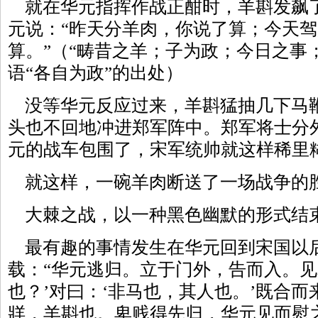
就在华元指挥作战正酣时，羊斟发飙
元说：“昨天分羊肉，你说了算；今天
算。”（“畴昔之羊；子为政；今日之事
语“各自为政”的出处）
没等华元反应过来，羊斟猛抽几下马
头也不回地冲进郑军阵中。郑军将士分
元的战车包围了，宋军统帅就这样稀里
就这样，一碗羊肉断送了一场战争的
大棘之战，以一种黑色幽默的形式结
最有趣的事情发生在华元回到宋国以
载：“华元逃归。立于门外，告而入。见
也？’对曰：‘非马也，其人也。’既合而
牂，羊斟也。卑贱得先归，华元见而慰