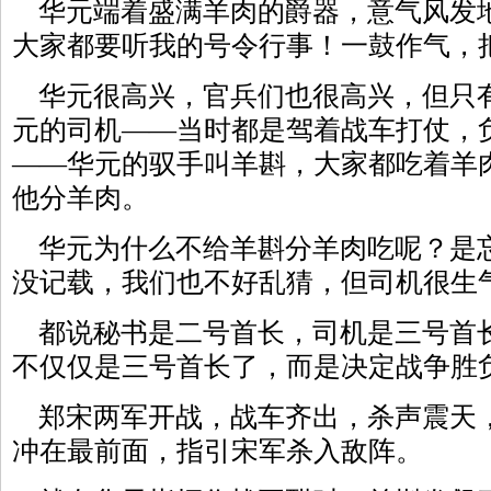
华元端着盛满羊肉的爵器，意气风发地
大家都要听我的号令行事！一鼓作气，
华元很高兴，官兵们也很高兴，但只
元的司机——当时都是驾着战车打仗，
——华元的驭手叫羊斟，大家都吃着羊
他分羊肉。
华元为什么不给羊斟分羊肉吃呢？是
没记载，我们也不好乱猜，但司机很生
都说秘书是二号首长，司机是三号首
不仅仅是三号首长了，而是决定战争胜
郑宋两军开战，战车齐出，杀声震天
冲在最前面，指引宋军杀入敌阵。