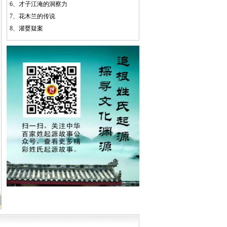
6、
才子江淹的洞察力
7、
花木兰的传说
8、
灌婴疑案