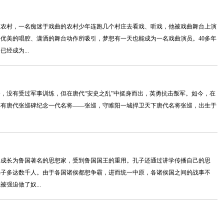
东农村，一名痴迷于戏曲的农村少年连跑几个村庄去看戏、听戏，他被戏曲舞台上演
优美的唱腔、潇洒的舞台动作所吸引，梦想有一天也能成为一名戏曲演员。40多年
经成为...
，没有受过军事训练，但在唐代“安史之乱”中挺身而出，英勇抗击叛军。如今，在
存有唐代张巡碑纪念一代名将——张巡，守睢阳一城捍卫天下唐代名将张巡，出生于
已成长为鲁国著名的思想家，受到鲁国国王的重用。孔子还通过讲学传播自己的思
弟子多达数千人。由于各国诸侯都想争霸，进而统一中原，各诸侯国之间的战事不
强迫做了奴...