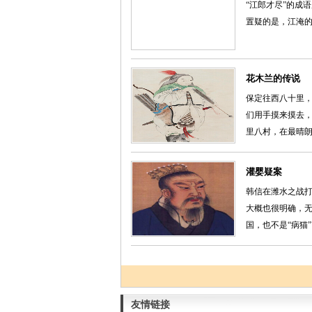
“江郎才尽”的成
置疑的是，江淹的
花木兰的传说
保定往西八十里，
们用手摸来摸去
里八村，在最晴朗的
灌婴疑案
韩信在潍水之战
大概也很明确，
国，也不是“病猫”，
友情链接