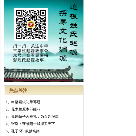
热点关注
1、
申屠嘉依礼斥邓通
2、
花木兰原本不姓花
3、
豫剧骄子孟祥礼：为百姓演唱
4、
张巡：守睢阳一城捍卫天下
5、
孔子“不”鼓励高尚