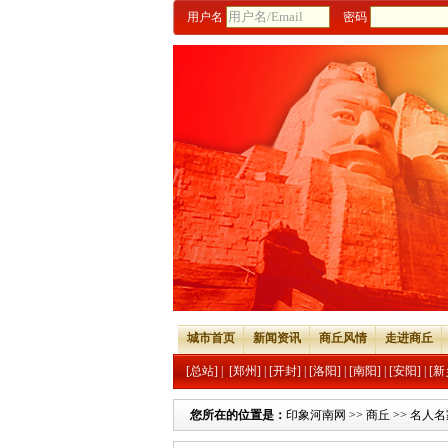
用户名
密码
城市首页
新闻资讯
商丘风情
走进商丘
[总站]
|
[郑州]
|
[开封]
|
[洛阳]
|
[南阳]
|
[安阳]
|
[新
您所在的位置是：
印象河南网
>>
商丘
>>
名人名