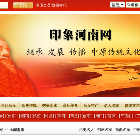
注册会员
找回密码
当代商丘
历史传说
秀美山水
商丘美食
商丘特产
名人名家
传统文艺
乡]
|
[焦作]
|
[濮阳]
|
[鹤壁]
|
[许昌]
|
[漯河]
|
[商丘]
|
[信阳]
|
[周口]
|
[济源]
|
[平顶山]
|
[
家
>>
逸闻趣事
历史名人
书画名家
戏曲名家
中