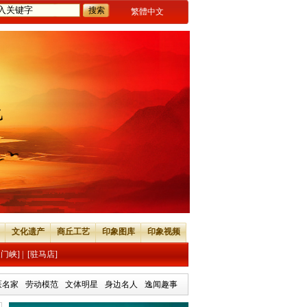
繁體中文
文化遗产
商丘工艺
印象图库
印象视频
三门峡]
|
[驻马店]
医名家
劳动模范
文体明星
身边名人
逸闻趣事