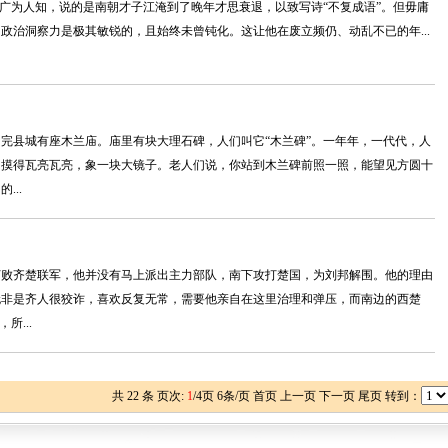
语广为人知，说的是南朝才子江淹到了晚年才思衰退，以致写诗“不复成语”。但毋庸
政治洞察力是极其敏锐的，且始终未曾钝化。这让他在废立频仍、动乱不已的年...
完县城有座木兰庙。庙里有块大理石碑，人们叫它“木兰碑”。一年年，一代代，人
，摸得瓦亮瓦亮，象一块大镜子。老人们说，你站到木兰碑前照一照，能望见方圆十
...
打败齐楚联军，他并没有马上派出主力部队，南下攻打楚国，为刘邦解围。他的理由
无非是齐人很狡诈，喜欢反复无常，需要他亲自在这里治理和弹压，而南边的西楚
所...
共
22
条 页次:
1
/
4
页
6
条/页 首页 上一页
下一页
尾页
转到：