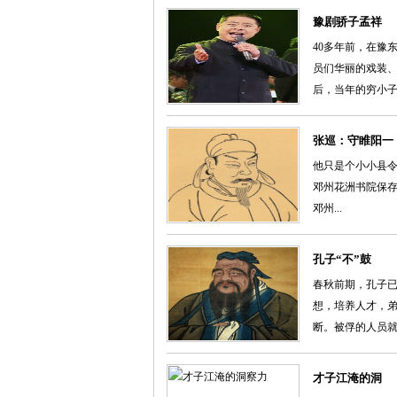
豫剧骄子孟祥
40多年前，在豫
员们华丽的戏装、
后，当年的穷小子已
张巡：守睢阳一
他只是个小小县令
邓州花洲书院保
邓州...
孔子“不”鼓
春秋前期，孔子
想，培养人才，
断。被俘的人员就被
才子江淹的洞